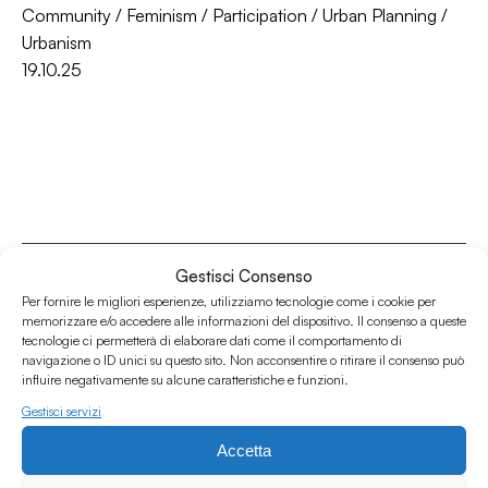
Community
/
Feminism
/
Participation
/
Urban Planning
/
Urbanism
19.10.25
Gestisci Consenso
Per fornire le migliori esperienze, utilizziamo tecnologie come i cookie per
memorizzare e/o accedere alle informazioni del dispositivo. Il consenso a queste
tecnologie ci permetterà di elaborare dati come il comportamento di
Associazione Culturale Humus
navigazione o ID unici su questo sito. Non acconsentire o ritirare il consenso può
Via degli Orti 63, Bologna 40137
influire negativamente su alcune caratteristiche e funzioni.
IVA: IT03691751204
Gestisci servizi
CF: 03691751204
Accetta
Seguici su