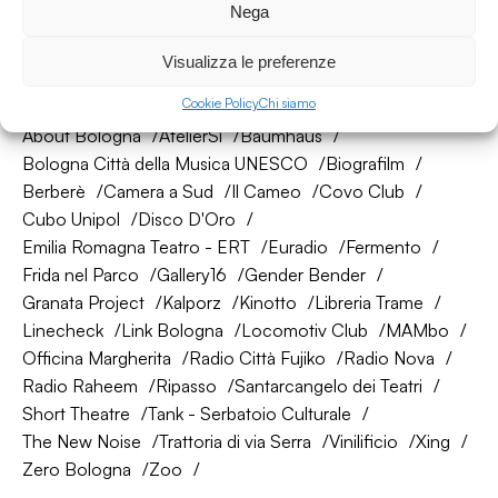
Nega
Visualizza le preferenze
La nostra rete di amici
Cookie Policy
Chi siamo
About Bologna
AtelierSì
Baumhaus
Bologna Città della Musica UNESCO
Biografilm
Berberè
Camera a Sud
Il Cameo
Covo Club
Cubo Unipol
Disco D'Oro
Emilia Romagna Teatro - ERT
Euradio
Fermento
Frida nel Parco
Gallery16
Gender Bender
Granata Project
Kalporz
Kinotto
Libreria Trame
Linecheck
Link Bologna
Locomotiv Club
MAMbo
Officina Margherita
Radio Città Fujiko
Radio Nova
Radio Raheem
Ripasso
Santarcangelo dei Teatri
Short Theatre
Tank - Serbatoio Culturale
The New Noise
Trattoria di via Serra
Vinilificio
Xing
Zero Bologna
Zoo