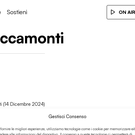
e
Sostieni
ON AI
accamonti
i (14 Dicembre 2024)
Gestisci Consenso
 fornire le migliori esperienze, utilizziamo tecnologie come i cookie per memorizzare e/
edere alle informazioni del dispositivo. Il consenso a queste tecnologie ci permetterà di