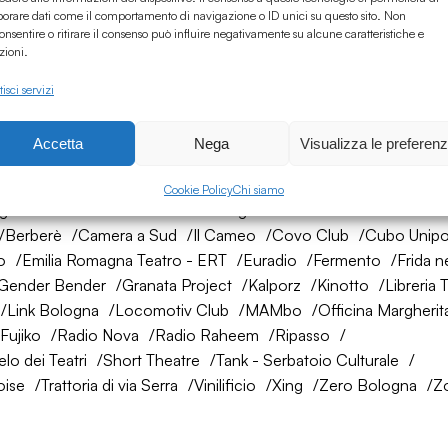
borare dati come il comportamento di navigazione o ID unici su questo sito. Non
onsentire o ritirare il consenso può influire negativamente su alcune caratteristiche e
zioni.
isci servizi
Accetta
Nega
Visualizza le preferen
rete di amici
Cookie Policy
Chi siamo
ogna
AtelierSì
Baumhaus
Bologna Città della Musica UNES
Berberè
Camera a Sud
Il Cameo
Covo Club
Cubo Unipo
o
Emilia Romagna Teatro - ERT
Euradio
Fermento
Frida n
Gender Bender
Granata Project
Kalporz
Kinotto
Libreria 
Link Bologna
Locomotiv Club
MAMbo
Officina Margherit
Fujiko
Radio Nova
Radio Raheem
Ripasso
lo dei Teatri
Short Theatre
Tank - Serbatoio Culturale
oise
Trattoria di via Serra
Vinilificio
Xing
Zero Bologna
Z