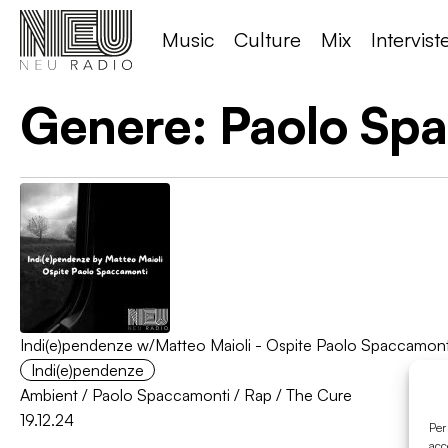
Music
Culture
Mix
Intervist
Genere:
Paolo Sp
Indi(e)pendenze w/Matteo Maioli - Ospite Paolo Spaccamont
Indi(e)pendenze
Ambient
/
Paolo Spaccamonti
/
Rap
/
The Cure
19.12.24
Per
acc