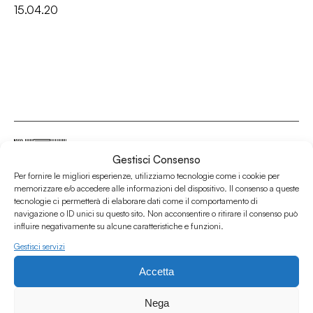
15.04.20
Gestisci Consenso
Per fornire le migliori esperienze, utilizziamo tecnologie come i cookie per
Associazione Culturale Humus
memorizzare e/o accedere alle informazioni del dispositivo. Il consenso a queste
tecnologie ci permetterà di elaborare dati come il comportamento di
Via degli Orti 63, Bologna 40137
navigazione o ID unici su questo sito. Non acconsentire o ritirare il consenso può
IVA: IT03691751204
influire negativamente su alcune caratteristiche e funzioni.
CF: 03691751204
Gestisci servizi
Seguici su
Accetta
Nega