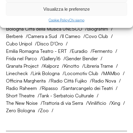
La nostra rete di amici
Visualizza le preferenze
Cookie Policy
Chi siamo
About Bologna
AtelierSì
Baumhaus
Bologna Città della Musica UNESCO
Biografilm
Berberè
Camera a Sud
Il Cameo
Covo Club
Cubo Unipol
Disco D'Oro
Emilia Romagna Teatro - ERT
Euradio
Fermento
Frida nel Parco
Gallery16
Gender Bender
Granata Project
Kalporz
Kinotto
Libreria Trame
Linecheck
Link Bologna
Locomotiv Club
MAMbo
Officina Margherita
Radio Città Fujiko
Radio Nova
Radio Raheem
Ripasso
Santarcangelo dei Teatri
Short Theatre
Tank - Serbatoio Culturale
The New Noise
Trattoria di via Serra
Vinilificio
Xing
Zero Bologna
Zoo