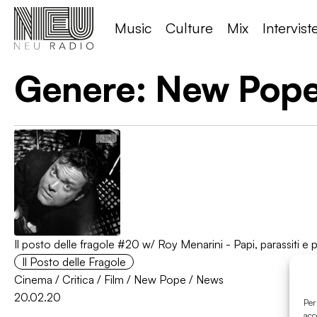
Music
Culture
Mix
Intervist
Genere:
New Pop
Il posto delle fragole #20 w/ Roy Menarini - Papi, parassiti e 
Il Posto delle Fragole
Cinema
/
Critica
/
Film
/
New Pope
/
News
20.02.20
Per
acc