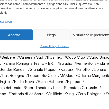
borare dati come il comportamento di navigazione o ID unici su questo sito. Non
onsentire o ritirare il consenso può influire negativamente su alcune caratteristiche e
zioni.
isci servizi
Accetta
Nega
Visualizza le preferen
rete di amici
Cookie Policy
Chi siamo
ogna
AtelierSì
Baumhaus
Bologna Città della Musica UNES
Berberè
Camera a Sud
Il Cameo
Covo Club
Cubo Unipo
o
Emilia Romagna Teatro - ERT
Euradio
Fermento
Frida n
Gender Bender
Granata Project
Kalporz
Kinotto
Libreria 
Link Bologna
Locomotiv Club
MAMbo
Officina Margherit
Fujiko
Radio Nova
Radio Raheem
Ripasso
lo dei Teatri
Short Theatre
Tank - Serbatoio Culturale
oise
Trattoria di via Serra
Vinilificio
Xing
Zero Bologna
Z