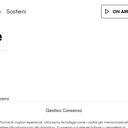
e
Sostieni
ON AI
e
premi
Gestisci Consenso
 fornire le migliori esperienze, utilizziamo tecnologie come i cookie per memorizzare e/
edere alle informazioni del dispositivo. Il consenso a queste tecnologie ci permetterà di