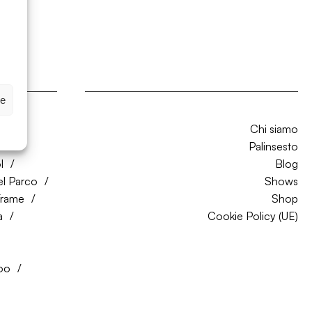
ze
Chi siamo
CO
Palinsesto
l
Blog
el Parco
Shows
Trame
Shop
a
Cookie Policy (UE)
oo