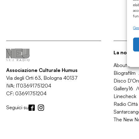
ela
acc
fun
Gest
La nostra 
About Bol
Associazione Culturale Humus
Biografilm
Via degli Orti 63, Bologna 40137
Disco D'Or
IVA: IT03691751204
Gallery16
CF: 03691751204
Linecheck
Radio Città 
Seguici su
Santarcange
The New N