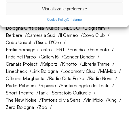
La nostra rete di amici
Visualizza le preferenze
Cookie Policy
Chi siamo
About Bologna
AtelierSì
Baumhaus
Bologna Città della Musica UNESCO
Biografilm
Berberè
Camera a Sud
Il Cameo
Covo Club
Cubo Unipol
Disco D'Oro
Emilia Romagna Teatro - ERT
Euradio
Fermento
Frida nel Parco
Gallery16
Gender Bender
Granata Project
Kalporz
Kinotto
Libreria Trame
Linecheck
Link Bologna
Locomotiv Club
MAMbo
Officina Margherita
Radio Città Fujiko
Radio Nova
Radio Raheem
Ripasso
Santarcangelo dei Teatri
Short Theatre
Tank - Serbatoio Culturale
The New Noise
Trattoria di via Serra
Vinilificio
Xing
Zero Bologna
Zoo