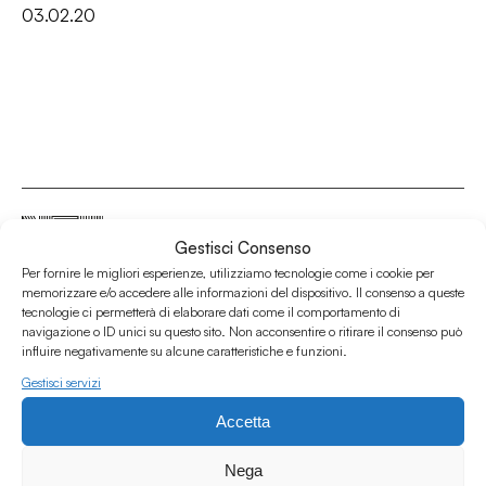
03.02.20
Gestisci Consenso
Per fornire le migliori esperienze, utilizziamo tecnologie come i cookie per
Associazione Culturale Humus
memorizzare e/o accedere alle informazioni del dispositivo. Il consenso a queste
tecnologie ci permetterà di elaborare dati come il comportamento di
Via degli Orti 63, Bologna 40137
navigazione o ID unici su questo sito. Non acconsentire o ritirare il consenso può
IVA: IT03691751204
influire negativamente su alcune caratteristiche e funzioni.
CF: 03691751204
Gestisci servizi
Seguici su
Accetta
Nega