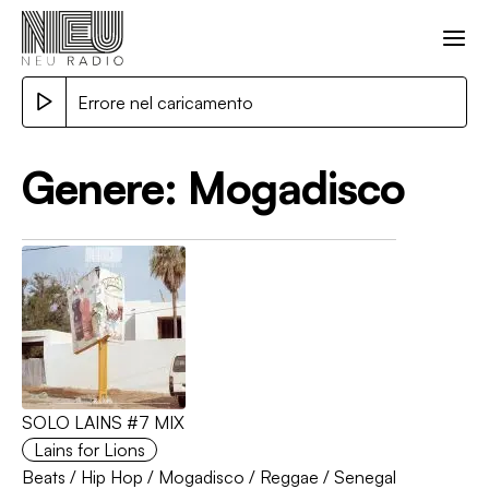
Errore nel caricamento
Genere:
Mogadisco
SOLO LAINS #7 MIX
Lains for Lions
Beats
/
Hip Hop
/
Mogadisco
/
Reggae
/
Senegal