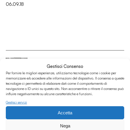
06.09.18
Gestisci Consenso
Per fornire le migliori esperienze, utilizziamo tecnologie come i cookie per
Associazione Culturale Humus
memorizzare e/o accedere alle informazioni del dispositivo. Il consenso a queste
tecnologie ci permetterà di elaborare dati come il comportamento di
Via degli Orti 63, Bologna 40137
navigazione o ID unici su questo sito. Non acconsentire o ritirare il consenso può
IVA: IT03691751204
influire negativamente su alcune caratteristiche e funzioni.
CF: 03691751204
Gestisci servizi
Seguici su
Accetta
Nega