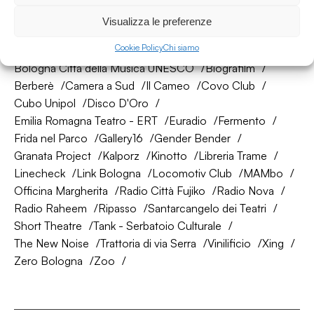
La nostra rete di amici
Visualizza le preferenze
Cookie Policy
Chi siamo
About Bologna
AtelierSì
Baumhaus
Bologna Città della Musica UNESCO
Biografilm
Berberè
Camera a Sud
Il Cameo
Covo Club
Cubo Unipol
Disco D'Oro
Emilia Romagna Teatro - ERT
Euradio
Fermento
Frida nel Parco
Gallery16
Gender Bender
Granata Project
Kalporz
Kinotto
Libreria Trame
Linecheck
Link Bologna
Locomotiv Club
MAMbo
Officina Margherita
Radio Città Fujiko
Radio Nova
Radio Raheem
Ripasso
Santarcangelo dei Teatri
Short Theatre
Tank - Serbatoio Culturale
The New Noise
Trattoria di via Serra
Vinilificio
Xing
Zero Bologna
Zoo