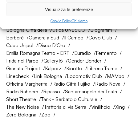
La nostra rete di amici
Visualizza le preferenze
Cookie Policy
Chi siamo
About Bologna
AtelierSì
Baumhaus
Bologna Città della Musica UNESCO
Biografilm
Berberè
Camera a Sud
Il Cameo
Covo Club
Cubo Unipol
Disco D'Oro
Emilia Romagna Teatro - ERT
Euradio
Fermento
Frida nel Parco
Gallery16
Gender Bender
Granata Project
Kalporz
Kinotto
Libreria Trame
Linecheck
Link Bologna
Locomotiv Club
MAMbo
Officina Margherita
Radio Città Fujiko
Radio Nova
Radio Raheem
Ripasso
Santarcangelo dei Teatri
Short Theatre
Tank - Serbatoio Culturale
The New Noise
Trattoria di via Serra
Vinilificio
Xing
Zero Bologna
Zoo