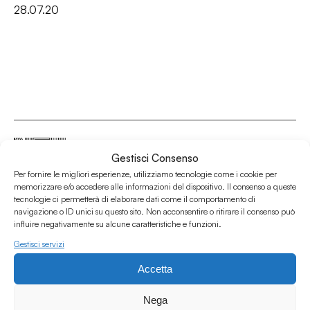
28.07.20
Gestisci Consenso
Per fornire le migliori esperienze, utilizziamo tecnologie come i cookie per
Associazione Culturale Humus
memorizzare e/o accedere alle informazioni del dispositivo. Il consenso a queste
tecnologie ci permetterà di elaborare dati come il comportamento di
Via degli Orti 63, Bologna 40137
navigazione o ID unici su questo sito. Non acconsentire o ritirare il consenso può
IVA: IT03691751204
influire negativamente su alcune caratteristiche e funzioni.
CF: 03691751204
Gestisci servizi
Seguici su
Accetta
Nega