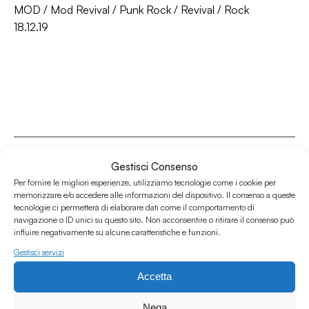
MOD
/
Mod Revival
/
Punk Rock
/
Revival
/
Rock
18.12.19
Gestisci Consenso
Per fornire le migliori esperienze, utilizziamo tecnologie come i cookie per
memorizzare e/o accedere alle informazioni del dispositivo. Il consenso a queste
Associazione Culturale Humus
tecnologie ci permetterà di elaborare dati come il comportamento di
Via degli Orti 63, Bologna 40137
navigazione o ID unici su questo sito. Non acconsentire o ritirare il consenso può
influire negativamente su alcune caratteristiche e funzioni.
IVA: IT03691751204
Gestisci servizi
CF: 03691751204
Accetta
Seguici su
Nega