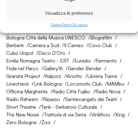
Visualizza le preferenze
La nostra rete di amici
Cookie Policy
Chi siamo
About Bologna
AtelierSì
Baumhaus
Bologna Città della Musica UNESCO
Biografilm
Berberè
Camera a Sud
Il Cameo
Covo Club
Cubo Unipol
Disco D'Oro
Emilia Romagna Teatro - ERT
Euradio
Fermento
Frida nel Parco
Gallery16
Gender Bender
Granata Project
Kalporz
Kinotto
Libreria Trame
Linecheck
Link Bologna
Locomotiv Club
MAMbo
Officina Margherita
Radio Città Fujiko
Radio Nova
Radio Raheem
Ripasso
Santarcangelo dei Teatri
Short Theatre
Tank - Serbatoio Culturale
The New Noise
Trattoria di via Serra
Vinilificio
Xing
Zero Bologna
Zoo