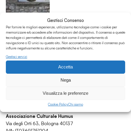
Antidoti - Stagione 2 Puntata 18 - Confini
Gestisci Consenso
Antidoti
Per fornire le migliori esperienze, utilizziamo tecnologie come i cookie per
memorizzare e/o accedere alle informazioni del dispositivo. Il consenso a queste
Lifestyle
/
Migranti
/
Refugees and migrants
/
Sostenibilità
tecnologie ci permetterà di elaborare dati come il comportamento di
17.02.21
navigazione o ID unici su questo sito. Non acconsentire o ritirare il consenso può
influire negativamente su alcune caratteristiche e funzioni.
Gestisci servizi
Accetta
Nega
Visualizza le preferenze
Cookie Policy
Chi siamo
Associazione Culturale Humus
Via degli Orti 63, Bologna 40137
IVA: IT03691751204