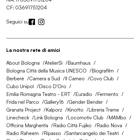
CF: 03691751204
Seguici su
La nostra rete di amici
About Bologna
AtelierSì
Baumhaus
Bologna Città della Musica UNESCO
Biografilm
Berberè
Camera a Sud
Il Cameo
Covo Club
Cubo Unipol
Disco D'Oro
Emilia Romagna Teatro - ERT
Euradio
Fermento
Frida nel Parco
Gallery16
Gender Bender
Granata Project
Kalporz
Kinotto
Libreria Trame
Linecheck
Link Bologna
Locomotiv Club
MAMbo
Officina Margherita
Radio Città Fujiko
Radio Nova
Radio Raheem
Ripasso
Santarcangelo dei Teatri