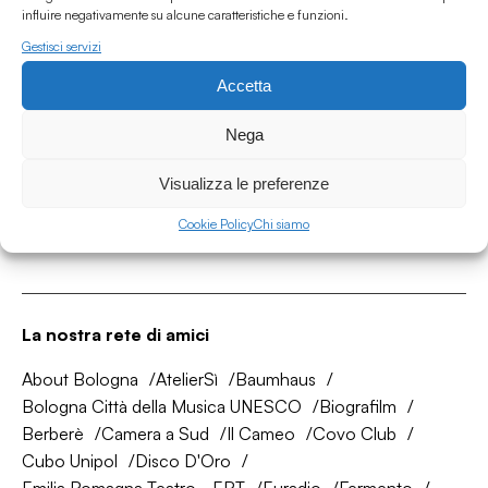
influire negativamente su alcune caratteristiche e funzioni.
Gestisci servizi
Accetta
Associazione Culturale Humus
Via degli Orti 63, Bologna 40137
Nega
IVA: IT03691751204
Visualizza le preferenze
CF: 03691751204
Cookie Policy
Chi siamo
Seguici su
La nostra rete di amici
About Bologna
AtelierSì
Baumhaus
Bologna Città della Musica UNESCO
Biografilm
Berberè
Camera a Sud
Il Cameo
Covo Club
Cubo Unipol
Disco D'Oro