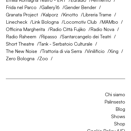
Emilia Romagna Teatro - ERT
Euradio
Fermento
Frida nel Parco
Gallery16
Gender Bender
Granata Project
Kalporz
Kinotto
Libreria Trame
Linecheck
Link Bologna
Locomotiv Club
MAMbo
Officina Margherita
Radio Città Fujiko
Radio Nova
Radio Raheem
Ripasso
Santarcangelo dei Teatri
Short Theatre
Tank - Serbatoio Culturale
The New Noise
Trattoria di via Serra
Vinilificio
Xing
Zero Bologna
Zoo
Chi siamo
Palinsesto
Blog
Shows
Shop