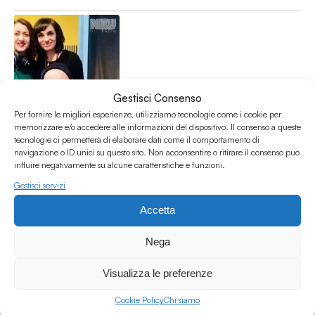
Gestisci Consenso
Per fornire le migliori esperienze, utilizziamo tecnologie come i cookie per
memorizzare e/o accedere alle informazioni del dispositivo. Il consenso a queste
Interneu w/ Laura Gramuglia per "Rocket Girls - Storie di
tecnologie ci permetterà di elaborare dati come il comportamento di
ragazze che hanno alzato la voce"
navigazione o ID unici su questo sito. Non acconsentire o ritirare il consenso può
Interviste
influire negativamente su alcune caratteristiche e funzioni.
Female
/
Interview
/
Laura gramuglia
/
Libri
/
Rocket girls
Gestisci servizi
01.02.20
Accetta
Nega
Visualizza le preferenze
Cookie Policy
Chi siamo