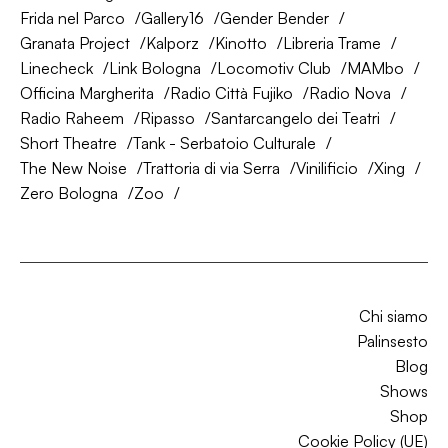
Frida nel Parco
Gallery16
Gender Bender
Granata Project
Kalporz
Kinotto
Libreria Trame
Linecheck
Link Bologna
Locomotiv Club
MAMbo
Officina Margherita
Radio Città Fujiko
Radio Nova
Radio Raheem
Ripasso
Santarcangelo dei Teatri
Short Theatre
Tank - Serbatoio Culturale
The New Noise
Trattoria di via Serra
Vinilificio
Xing
Zero Bologna
Zoo
Chi siamo
Palinsesto
Blog
Shows
Shop
Cookie Policy (UE)