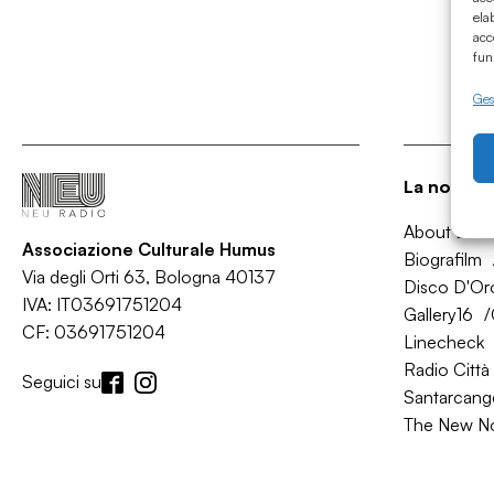
ela
acc
fun
Gest
La nostra 
About Bol
Associazione Culturale Humus
Biografilm
Via degli Orti 63, Bologna 40137
Disco D'Or
IVA: IT03691751204
Gallery16
CF: 03691751204
Linecheck
Radio Città 
Seguici su
Santarcange
The New N