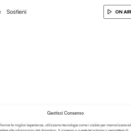
e
Sostieni
ON AI
Gestisci Consenso
 fornire le migliori esperienze, utilizziamo tecnologie come i cookie per memorizzare e/
edere alle informazioni del dispositivo. Il consenso a queste tecnologie ci permetterà di