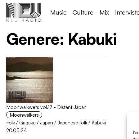
Music
Culture
Mix
Intervist
Genere:
Kabuki
Moonwalkwers vol.17 - Distant Japan
Moonwalkers
Folk
/
Gagaku
/
Japan
/
Japanese folk
/
Kabuki
20.05.24
Per
acc