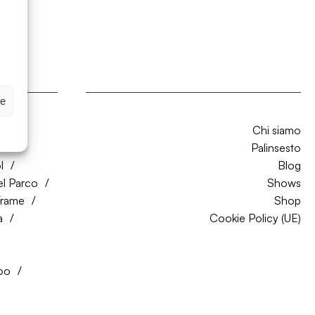
ze
Chi siamo
CO
Palinsesto
l
Blog
el Parco
Shows
Trame
Shop
a
Cookie Policy (UE)
oo