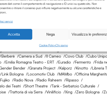
borare dati come il comportamento di navigazione o ID unici su questo sito. Non
onsentire o ritirare il consenso può influire negativamente su alcune caratteristiche e
zioni.
isci servizi
Accetta
Nega
Visualizza le preferen
rete di amici
Cookie Policy
Chi siamo
ogna
AtelierSì
Baumhaus
Bologna Città della Musica UNES
Berberè
Camera a Sud
Il Cameo
Covo Club
Cubo Unipo
o
Emilia Romagna Teatro - ERT
Euradio
Fermento
Frida n
Gender Bender
Granata Project
Kalporz
Kinotto
Libreria 
Link Bologna
Locomotiv Club
MAMbo
Officina Margherit
Fujiko
Radio Nova
Radio Raheem
Ripasso
lo dei Teatri
Short Theatre
Tank - Serbatoio Culturale
oise
Trattoria di via Serra
Vinilificio
Xing
Zero Bologna
Z