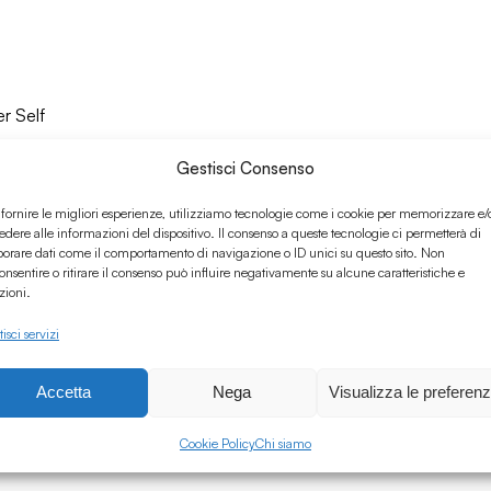
r Self
Gestisci Consenso
 fornire le migliori esperienze, utilizziamo tecnologie come i cookie per memorizzare e/
edere alle informazioni del dispositivo. Il consenso a queste tecnologie ci permetterà di
borare dati come il comportamento di navigazione o ID unici su questo sito. Non
onsentire o ritirare il consenso può influire negativamente su alcune caratteristiche e
zioni.
isci servizi
Accetta
Nega
Visualizza le preferen
ent
Cookie Policy
Chi siamo