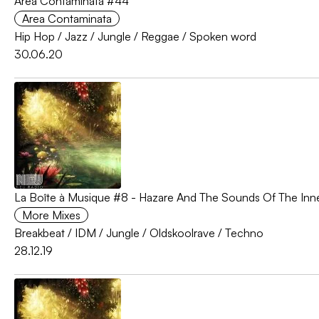
Area Contaminata #44
Area Contaminata
Hip Hop
/
Jazz
/
Jungle
/
Reggae
/
Spoken word
30.06.20
La Boîte à Musique #8 - Hazare And The Sounds Of The Inne
More Mixes
Breakbeat
/
IDM
/
Jungle
/
Oldskoolrave
/
Techno
28.12.19