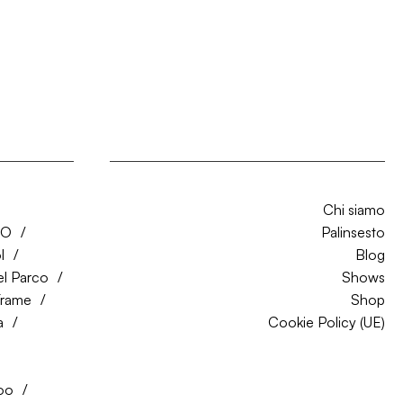
Chi siamo
CO
Palinsesto
l
Blog
el Parco
Shows
Trame
Shop
a
Cookie Policy (UE)
oo