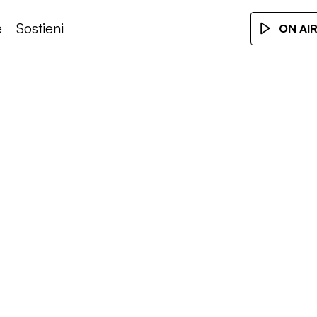
e
Sostieni
ON AI