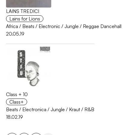
LAINS TREDICI
Lains for Lions
Africa
/
Beats
/
Electronic
/
Jungle
/
Reggae Dancehall
20.05.19
Class + 10
Class+
Beats
/
Electronica
/
Jungle
/
Kraut
/
R&B
18.02.19