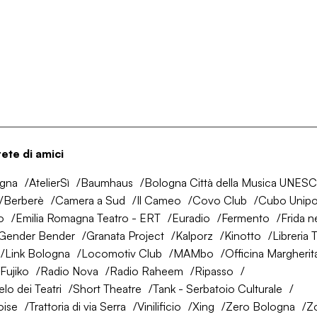
rete di amici
ogna
AtelierSì
Baumhaus
Bologna Città della Musica UNES
Berberè
Camera a Sud
Il Cameo
Covo Club
Cubo Unipo
o
Emilia Romagna Teatro - ERT
Euradio
Fermento
Frida n
Gender Bender
Granata Project
Kalporz
Kinotto
Libreria 
Link Bologna
Locomotiv Club
MAMbo
Officina Margherit
Fujiko
Radio Nova
Radio Raheem
Ripasso
lo dei Teatri
Short Theatre
Tank - Serbatoio Culturale
oise
Trattoria di via Serra
Vinilificio
Xing
Zero Bologna
Z