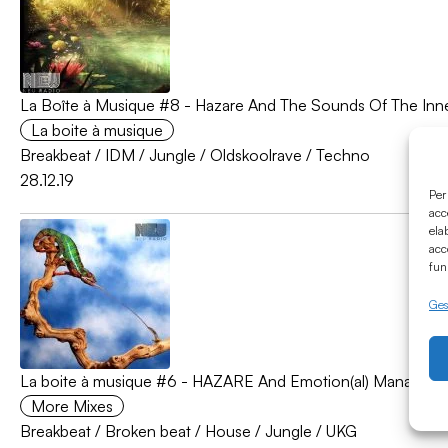
La Boîte à Musique #8 - Hazare And The Sounds Of The Inne
La boite à musique
Breakbeat
/
IDM
/
Jungle
/
Oldskoolrave
/
Techno
28.12.19
Per
acc
ela
acc
fun
Gest
La boite à musique #6 - HAZARE And Emotion(al) Managem
More Mixes
Breakbeat
/
Broken beat
/
House
/
Jungle
/
UKG