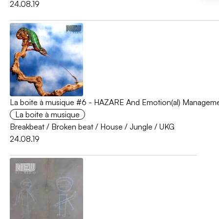
24.08.19
La boite à musique #6 - HAZARE And Emotion(al) Managem
La boite à musique
Breakbeat
/
Broken beat
/
House
/
Jungle
/
UKG
24.08.19