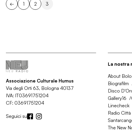
←
1
2
3
La nostra 
About Bol
Associazione Culturale Humus
Biografilm
Via degli Orti 63, Bologna 40137
Disco D'Or
IVA: IT03691751204
Gallery16
CF: 03691751204
Linecheck
Radio Città 
Seguici su
Santarcange
The New N