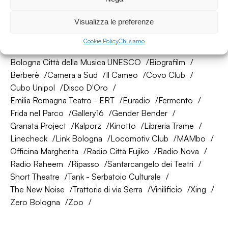
Visualizza le preferenze
La nostra rete di amici
Cookie Policy
Chi siamo
About Bologna
AtelierSì
Baumhaus
Bologna Città della Musica UNESCO
Biografilm
Berberè
Camera a Sud
Il Cameo
Covo Club
Cubo Unipol
Disco D'Oro
Emilia Romagna Teatro - ERT
Euradio
Fermento
Frida nel Parco
Gallery16
Gender Bender
Granata Project
Kalporz
Kinotto
Libreria Trame
Linecheck
Link Bologna
Locomotiv Club
MAMbo
Officina Margherita
Radio Città Fujiko
Radio Nova
Radio Raheem
Ripasso
Santarcangelo dei Teatri
Short Theatre
Tank - Serbatoio Culturale
The New Noise
Trattoria di via Serra
Vinilificio
Xing
Zero Bologna
Zoo