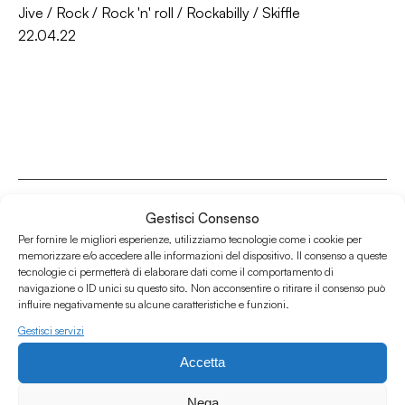
Jive
/
Rock
/
Rock 'n' roll
/
Rockabilly
/
Skiffle
22.04.22
Gestisci Consenso
Per fornire le migliori esperienze, utilizziamo tecnologie come i cookie per
memorizzare e/o accedere alle informazioni del dispositivo. Il consenso a queste
Associazione Culturale Humus
tecnologie ci permetterà di elaborare dati come il comportamento di
Via degli Orti 63, Bologna 40137
navigazione o ID unici su questo sito. Non acconsentire o ritirare il consenso può
influire negativamente su alcune caratteristiche e funzioni.
IVA: IT03691751204
Gestisci servizi
CF: 03691751204
Accetta
Seguici su
Nega