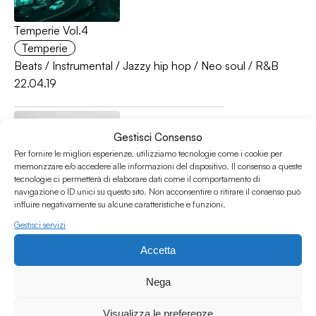
Temperie Vol.4
Temperie
Beats
/
Instrumental
/
Jazzy hip hop
/
Neo soul
/
R&B
22.04.19
Gestisci Consenso
Per fornire le migliori esperienze, utilizziamo tecnologie come i cookie per
memorizzare e/o accedere alle informazioni del dispositivo. Il consenso a queste
tecnologie ci permetterà di elaborare dati come il comportamento di
navigazione o ID unici su questo sito. Non acconsentire o ritirare il consenso può
influire negativamente su alcune caratteristiche e funzioni.
Temperie Vol.3
Gestisci servizi
Temperie
Accetta
Beats
/
Instrumental
/
Jazzy hip hop
/
Soul
25.03.19
Nega
Visualizza le preferenze