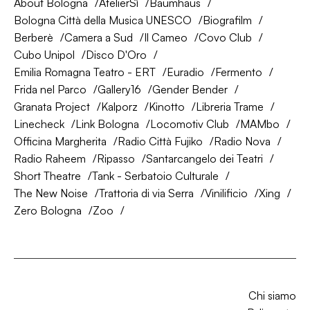
About Bologna
AtelierSì
Baumhaus
Bologna Città della Musica UNESCO
Biografilm
Berberè
Camera a Sud
Il Cameo
Covo Club
Cubo Unipol
Disco D'Oro
Emilia Romagna Teatro - ERT
Euradio
Fermento
Frida nel Parco
Gallery16
Gender Bender
Granata Project
Kalporz
Kinotto
Libreria Trame
Linecheck
Link Bologna
Locomotiv Club
MAMbo
Officina Margherita
Radio Città Fujiko
Radio Nova
Radio Raheem
Ripasso
Santarcangelo dei Teatri
Short Theatre
Tank - Serbatoio Culturale
The New Noise
Trattoria di via Serra
Vinilificio
Xing
Zero Bologna
Zoo
Chi siamo