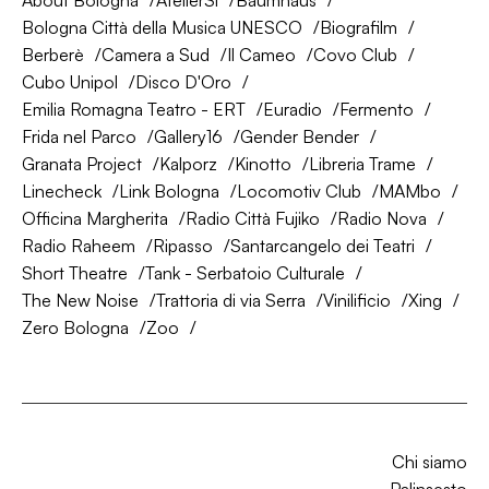
About Bologna
AtelierSì
Baumhaus
Bologna Città della Musica UNESCO
Biografilm
Berberè
Camera a Sud
Il Cameo
Covo Club
Cubo Unipol
Disco D'Oro
Emilia Romagna Teatro - ERT
Euradio
Fermento
Frida nel Parco
Gallery16
Gender Bender
Granata Project
Kalporz
Kinotto
Libreria Trame
Linecheck
Link Bologna
Locomotiv Club
MAMbo
Officina Margherita
Radio Città Fujiko
Radio Nova
Radio Raheem
Ripasso
Santarcangelo dei Teatri
Short Theatre
Tank - Serbatoio Culturale
The New Noise
Trattoria di via Serra
Vinilificio
Xing
Zero Bologna
Zoo
Chi siamo