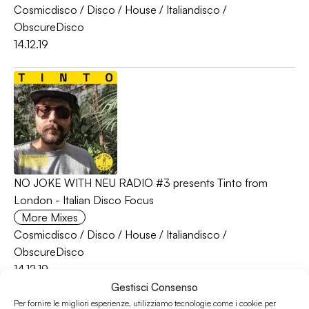
Cosmicdisco
/
Disco
/
House
/
Italiandisco
/
ObscureDisco
14.12.19
NO JOKE WITH NEU RADIO #3 presents Tinto from
London - Italian Disco Focus
More Mixes
Cosmicdisco
/
Disco
/
House
/
Italiandisco
/
ObscureDisco
14.12.19
Gestisci Consenso
Per fornire le migliori esperienze, utilizziamo tecnologie come i cookie per