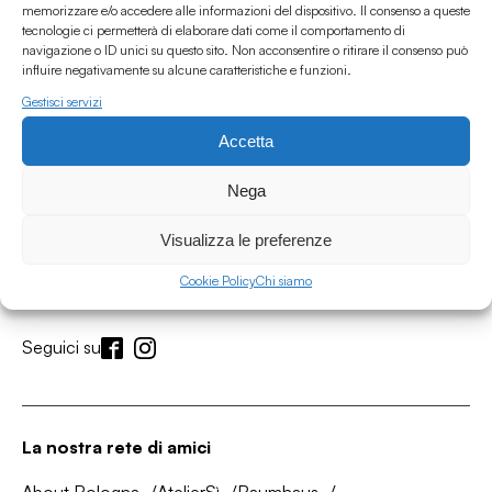
memorizzare e/o accedere alle informazioni del dispositivo. Il consenso a queste
tecnologie ci permetterà di elaborare dati come il comportamento di
navigazione o ID unici su questo sito. Non acconsentire o ritirare il consenso può
influire negativamente su alcune caratteristiche e funzioni.
Gestisci servizi
Accetta
Nega
Associazione Culturale Humus
Visualizza le preferenze
Via degli Orti 63, Bologna 40137
IVA: IT03691751204
Cookie Policy
Chi siamo
CF: 03691751204
Seguici su
La nostra rete di amici