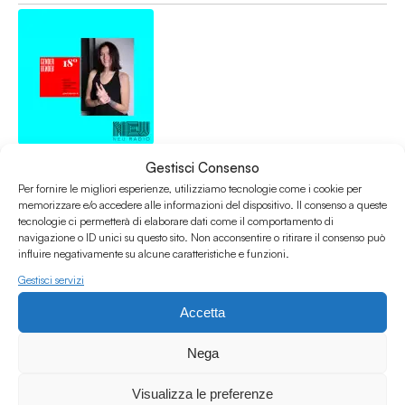
Speciale Gender Bender - Vera Gheno per Femminili
Gestisci Consenso
Singolari
Per fornire le migliori esperienze, utilizziamo tecnologie come i cookie per
Interviste
memorizzare e/o accedere alle informazioni del dispositivo. Il consenso a queste
tecnologie ci permetterà di elaborare dati come il comportamento di
Books
/
Feminism
/
Italian
/
Libri
/
Lifestyle
navigazione o ID unici su questo sito. Non acconsentire o ritirare il consenso può
14.09.20
influire negativamente su alcune caratteristiche e funzioni.
Gestisci servizi
Accetta
Nega
Visualizza le preferenze