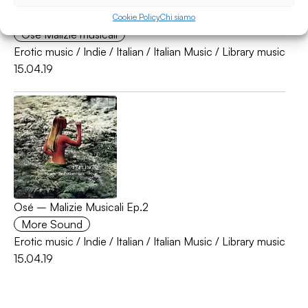
Osé – Malizie Musicali Ep.2
Cookie Policy
Chi siamo
Osè Malizie musicali
Erotic music
/
Indie
/
Italian
/
Italian Music
/
Library music
15.04.19
Osé – Malizie Musicali Ep.2
More Sound
Erotic music
/
Indie
/
Italian
/
Italian Music
/
Library music
15.04.19