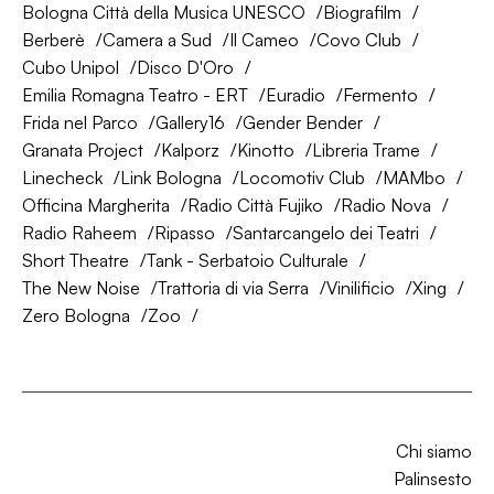
Bologna Città della Musica UNESCO
Biografilm
Berberè
Camera a Sud
Il Cameo
Covo Club
Cubo Unipol
Disco D'Oro
Emilia Romagna Teatro - ERT
Euradio
Fermento
Frida nel Parco
Gallery16
Gender Bender
Granata Project
Kalporz
Kinotto
Libreria Trame
Linecheck
Link Bologna
Locomotiv Club
MAMbo
Officina Margherita
Radio Città Fujiko
Radio Nova
Radio Raheem
Ripasso
Santarcangelo dei Teatri
Short Theatre
Tank - Serbatoio Culturale
The New Noise
Trattoria di via Serra
Vinilificio
Xing
Zero Bologna
Zoo
Chi siamo
Palinsesto