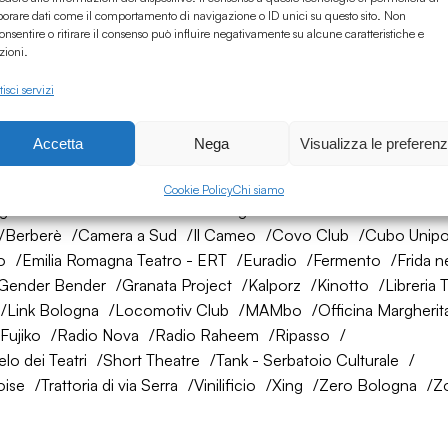
borare dati come il comportamento di navigazione o ID unici su questo sito. Non
onsentire o ritirare il consenso può influire negativamente su alcune caratteristiche e
zioni.
isci servizi
Accetta
Nega
Visualizza le preferen
rete di amici
Cookie Policy
Chi siamo
ogna
AtelierSì
Baumhaus
Bologna Città della Musica UNES
Berberè
Camera a Sud
Il Cameo
Covo Club
Cubo Unipo
o
Emilia Romagna Teatro - ERT
Euradio
Fermento
Frida n
Gender Bender
Granata Project
Kalporz
Kinotto
Libreria 
Link Bologna
Locomotiv Club
MAMbo
Officina Margherit
Fujiko
Radio Nova
Radio Raheem
Ripasso
lo dei Teatri
Short Theatre
Tank - Serbatoio Culturale
oise
Trattoria di via Serra
Vinilificio
Xing
Zero Bologna
Z