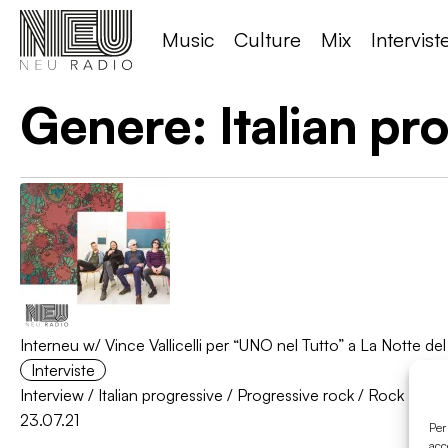
Music
Culture
Mix
Intervist
Genere:
Italian pr
Interneu w/ Vince Vallicelli per “UNO nel Tutto” a La Notte del
Interviste
Interview
/
Italian progressive
/
Progressive rock
/
Rock
23.07.21
Per
acc