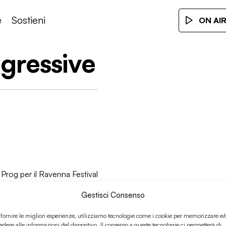
e
Sostieni
ON AI
ogressive
 Prog per il Ravenna Festival
Gestisci Consenso
 fornire le migliori esperienze, utilizziamo tecnologie come i cookie per memorizzare e/
edere alle informazioni del dispositivo. Il consenso a queste tecnologie ci permetterà di