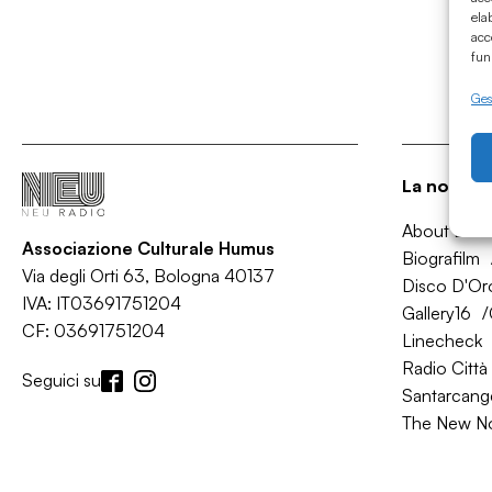
ela
acc
fun
Gest
La nostra 
About Bol
Associazione Culturale Humus
Biografilm
Via degli Orti 63, Bologna 40137
Disco D'Or
IVA: IT03691751204
Gallery16
CF: 03691751204
Linecheck
Radio Città 
Seguici su
Santarcange
The New N