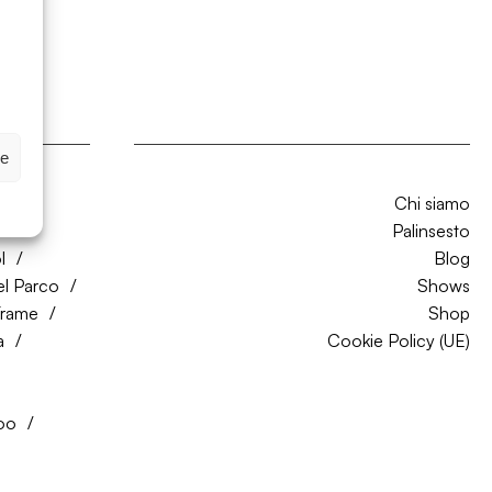
ze
Chi siamo
CO
Palinsesto
l
Blog
el Parco
Shows
Trame
Shop
a
Cookie Policy (UE)
oo