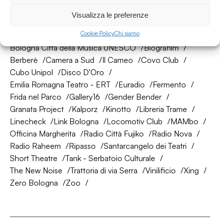
La nostra rete di amici
Visualizza le preferenze
Cookie Policy
Chi siamo
About Bologna
AtelierSì
Baumhaus
Bologna Città della Musica UNESCO
Biografilm
Berberè
Camera a Sud
Il Cameo
Covo Club
Cubo Unipol
Disco D'Oro
Emilia Romagna Teatro - ERT
Euradio
Fermento
Frida nel Parco
Gallery16
Gender Bender
Granata Project
Kalporz
Kinotto
Libreria Trame
Linecheck
Link Bologna
Locomotiv Club
MAMbo
Officina Margherita
Radio Città Fujiko
Radio Nova
Radio Raheem
Ripasso
Santarcangelo dei Teatri
Short Theatre
Tank - Serbatoio Culturale
The New Noise
Trattoria di via Serra
Vinilificio
Xing
Zero Bologna
Zoo