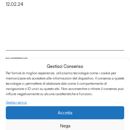
12.02.24
Gestisci Consenso
Per fornire le migliori esperienze, utilizziamo tecnologie come i cookie per
Associazione Culturale Humus
memorizzare e/o accedere alle informazioni del dispositivo. Il consenso a queste
tecnologie ci permetterà di elaborare dati come il comportamento di
Via degli Orti 63, Bologna 40137
navigazione o ID unici su questo sito. Non acconsentire o ritirare il consenso può
IVA: IT03691751204
influire negativamente su alcune caratteristiche e funzioni.
CF: 03691751204
Gestisci servizi
Seguici su
Accetta
Nega