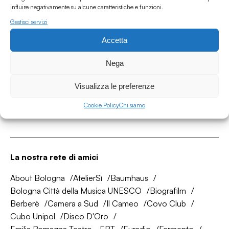
influire negativamente su alcune caratteristiche e funzioni.
Gestisci servizi
Accetta
Associazione Culturale Humus
Via degli Orti 63, Bologna 40137
Nega
IVA: IT03691751204
Visualizza le preferenze
CF: 03691751204
Cookie Policy
Chi siamo
Seguici su
La nostra rete di amici
About Bologna
AtelierSì
Baumhaus
Bologna Città della Musica UNESCO
Biografilm
Berberè
Camera a Sud
Il Cameo
Covo Club
Cubo Unipol
Disco D'Oro