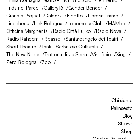
Emilia Romagna Teatro - ERT
Euradio
Fermento
Frida nel Parco
Gallery16
Gender Bender
Granata Project
Kalporz
Kinotto
Libreria Trame
Linecheck
Link Bologna
Locomotiv Club
MAMbo
Officina Margherita
Radio Città Fujiko
Radio Nova
Radio Raheem
Ripasso
Santarcangelo dei Teatri
Short Theatre
Tank - Serbatoio Culturale
The New Noise
Trattoria di via Serra
Vinilificio
Xing
Zero Bologna
Zoo
Chi siamo
Palinsesto
Blog
Shows
Shop