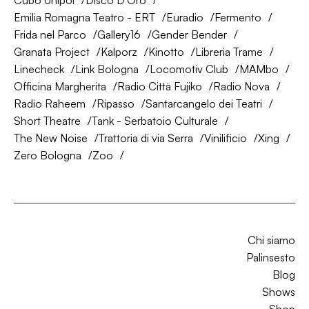
Cubo Unipol
Disco D'Oro
Emilia Romagna Teatro - ERT
Euradio
Fermento
Frida nel Parco
Gallery16
Gender Bender
Granata Project
Kalporz
Kinotto
Libreria Trame
Linecheck
Link Bologna
Locomotiv Club
MAMbo
Officina Margherita
Radio Città Fujiko
Radio Nova
Radio Raheem
Ripasso
Santarcangelo dei Teatri
Short Theatre
Tank - Serbatoio Culturale
The New Noise
Trattoria di via Serra
Vinilificio
Xing
Zero Bologna
Zoo
Chi siamo
Palinsesto
Blog
Shows