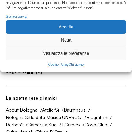
navigazione o ID unici su questo sito. Non acconsentire o ritirare il consenso può
influire negativamente su alcune caratteristiche e funzioni.
Gestisci servizi
Accetta
Associazione Culturale Humus
Nega
Via degli Orti 63, Bologna 40137
IVA: IT03691751204
Visualizza le preferenze
CF: 03691751204
Cookie Policy
Chi siamo
Seguici su
La nostra rete di amici
About Bologna
AtelierSì
Baumhaus
Bologna Città della Musica UNESCO
Biografilm
Berberè
Camera a Sud
Il Cameo
Covo Club