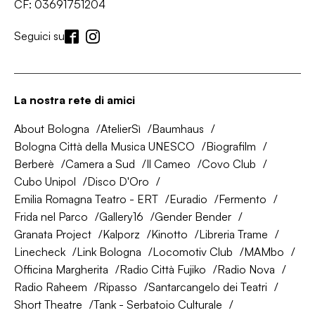
CF: 03691751204
Seguici su
La nostra rete di amici
About Bologna
AtelierSì
Baumhaus
Bologna Città della Musica UNESCO
Biografilm
Berberè
Camera a Sud
Il Cameo
Covo Club
Cubo Unipol
Disco D'Oro
Emilia Romagna Teatro - ERT
Euradio
Fermento
Frida nel Parco
Gallery16
Gender Bender
Granata Project
Kalporz
Kinotto
Libreria Trame
Linecheck
Link Bologna
Locomotiv Club
MAMbo
Officina Margherita
Radio Città Fujiko
Radio Nova
Radio Raheem
Ripasso
Santarcangelo dei Teatri
Short Theatre
Tank - Serbatoio Culturale