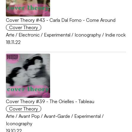
Cover Theory #43 - Carla Dal Forno - Come Around
Cover Theory
Arte
/
Electronic
/
Experimental
/
Iconography
/
Indie rock
18.11.22
Cover Theory #39 - The Orielles - Tableau
Cover Theory
Arte
/
Avant Pop
/
Avant-Garde
/
Experimental
/
Iconography
19.10.22