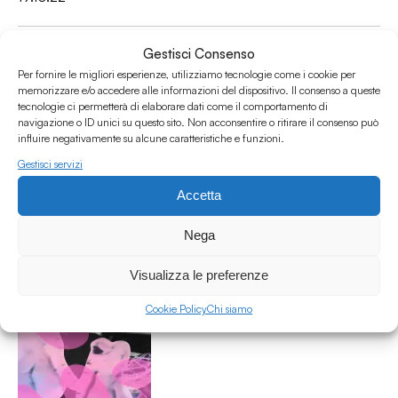
Gestisci Consenso
Per fornire le migliori esperienze, utilizziamo tecnologie come i cookie per
memorizzare e/o accedere alle informazioni del dispositivo. Il consenso a queste
tecnologie ci permetterà di elaborare dati come il comportamento di
navigazione o ID unici su questo sito. Non acconsentire o ritirare il consenso può
influire negativamente su alcune caratteristiche e funzioni.
Gestisci servizi
Cover Theory #38 - Panda Bear & Sonic Boom Reset
Accetta
Cover Theory
Arte
/
Critica
/
Iconography
/
Neo-psychedelia
/
Nega
Psychedelic pop
15.10.22
Visualizza le preferenze
Cookie Policy
Chi siamo