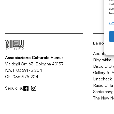
ela
acc
fun
Gest
La nostra 
About Bol
Associazione Culturale Humus
Biografilm
Via degli Orti 63, Bologna 40137
Disco D'Or
IVA: IT03691751204
Gallery16
CF: 03691751204
Linecheck
Radio Città 
Seguici su
Santarcange
The New N