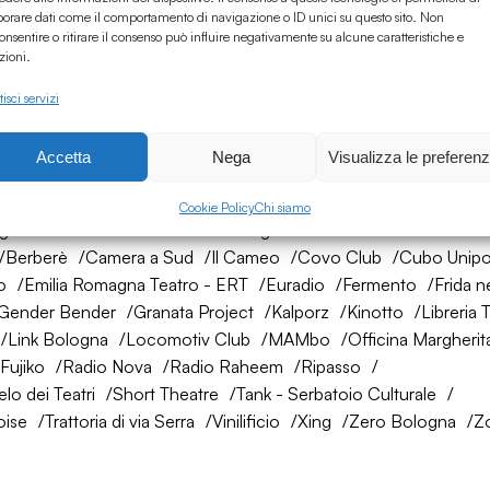
borare dati come il comportamento di navigazione o ID unici su questo sito. Non
onsentire o ritirare il consenso può influire negativamente su alcune caratteristiche e
zioni.
isci servizi
Accetta
Nega
Visualizza le preferen
rete di amici
Cookie Policy
Chi siamo
ogna
AtelierSì
Baumhaus
Bologna Città della Musica UNES
Berberè
Camera a Sud
Il Cameo
Covo Club
Cubo Unipo
o
Emilia Romagna Teatro - ERT
Euradio
Fermento
Frida n
Gender Bender
Granata Project
Kalporz
Kinotto
Libreria 
Link Bologna
Locomotiv Club
MAMbo
Officina Margherit
Fujiko
Radio Nova
Radio Raheem
Ripasso
lo dei Teatri
Short Theatre
Tank - Serbatoio Culturale
oise
Trattoria di via Serra
Vinilificio
Xing
Zero Bologna
Z