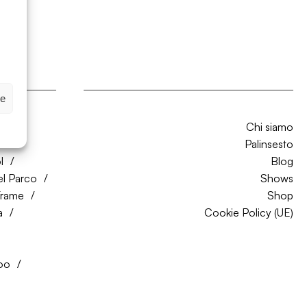
ze
Chi siamo
CO
Palinsesto
l
Blog
el Parco
Shows
Trame
Shop
a
Cookie Policy (UE)
oo