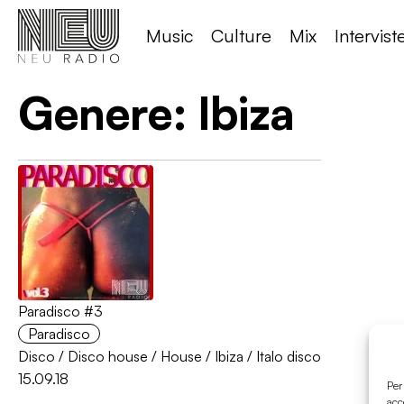
Music
Culture
Mix
Intervist
Genere:
Ibiza
Paradisco #3
Paradisco
Disco
/
Disco house
/
House
/
Ibiza
/
Italo disco
15.09.18
Per
acc