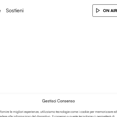
e
Sostieni
ON AI
Gestisci Consenso
 fornire le migliori esperienze, utilizziamo tecnologie come i cookie per memorizzare e/
edere alle informazioni del dispositivo. Il consenso a queste tecnologie ci permetterà di