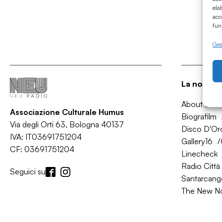
ela
acc
fun
Gest
La nostra 
About Bol
Associazione Culturale Humus
Biografilm
Via degli Orti 63, Bologna 40137
Disco D'Or
IVA: IT03691751204
Gallery16
CF: 03691751204
Linecheck
Radio Città 
Seguici su
Santarcange
The New N