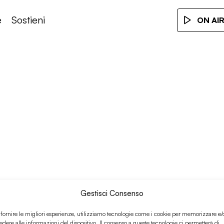
e
Sostieni
ON AI
Gestisci Consenso
 fornire le migliori esperienze, utilizziamo tecnologie come i cookie per memorizzare e/
edere alle informazioni del dispositivo. Il consenso a queste tecnologie ci permetterà di