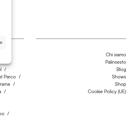
ze
Chi siamo
CO
Palinsesto
l
Blog
el Parco
Shows
Trame
Shop
a
Cookie Policy (UE)
oo