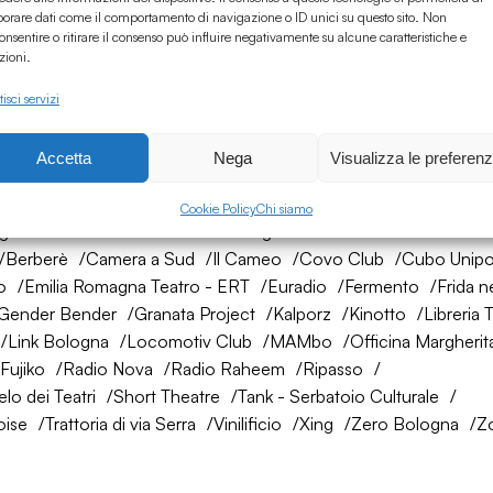
borare dati come il comportamento di navigazione o ID unici su questo sito. Non
onsentire o ritirare il consenso può influire negativamente su alcune caratteristiche e
zioni.
isci servizi
Accetta
Nega
Visualizza le preferen
rete di amici
Cookie Policy
Chi siamo
ogna
AtelierSì
Baumhaus
Bologna Città della Musica UNES
Berberè
Camera a Sud
Il Cameo
Covo Club
Cubo Unipo
o
Emilia Romagna Teatro - ERT
Euradio
Fermento
Frida n
Gender Bender
Granata Project
Kalporz
Kinotto
Libreria 
Link Bologna
Locomotiv Club
MAMbo
Officina Margherit
Fujiko
Radio Nova
Radio Raheem
Ripasso
lo dei Teatri
Short Theatre
Tank - Serbatoio Culturale
oise
Trattoria di via Serra
Vinilificio
Xing
Zero Bologna
Z