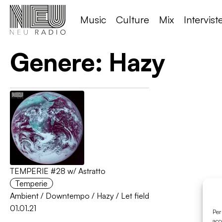
Music
Culture
Mix
Intervist
Genere:
Hazy
TEMPERIE #28 w/ Astratto
Temperie
Ambient
/
Downtempo
/
Hazy
/
Let field
01.01.21
Per
acc