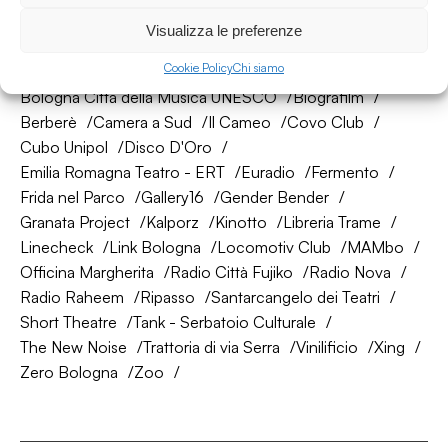
La nostra rete di amici
Visualizza le preferenze
Cookie Policy
Chi siamo
About Bologna
AtelierSì
Baumhaus
Bologna Città della Musica UNESCO
Biografilm
Berberè
Camera a Sud
Il Cameo
Covo Club
Cubo Unipol
Disco D'Oro
Emilia Romagna Teatro - ERT
Euradio
Fermento
Frida nel Parco
Gallery16
Gender Bender
Granata Project
Kalporz
Kinotto
Libreria Trame
Linecheck
Link Bologna
Locomotiv Club
MAMbo
Officina Margherita
Radio Città Fujiko
Radio Nova
Radio Raheem
Ripasso
Santarcangelo dei Teatri
Short Theatre
Tank - Serbatoio Culturale
The New Noise
Trattoria di via Serra
Vinilificio
Xing
Zero Bologna
Zoo