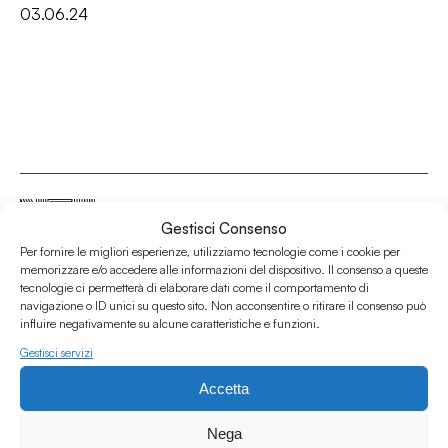
03.06.24
Gestisci Consenso
Per fornire le migliori esperienze, utilizziamo tecnologie come i cookie per
Associazione Culturale Humus
memorizzare e/o accedere alle informazioni del dispositivo. Il consenso a queste
tecnologie ci permetterà di elaborare dati come il comportamento di
Via degli Orti 63, Bologna 40137
navigazione o ID unici su questo sito. Non acconsentire o ritirare il consenso può
IVA: IT03691751204
influire negativamente su alcune caratteristiche e funzioni.
CF: 03691751204
Gestisci servizi
Seguici su
Accetta
Nega