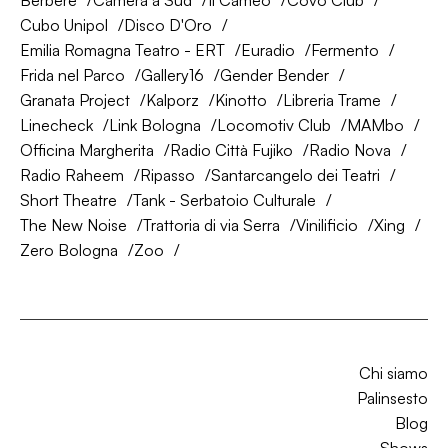
Berberè
Camera a Sud
Il Cameo
Covo Club
Cubo Unipol
Disco D'Oro
Emilia Romagna Teatro - ERT
Euradio
Fermento
Frida nel Parco
Gallery16
Gender Bender
Granata Project
Kalporz
Kinotto
Libreria Trame
Linecheck
Link Bologna
Locomotiv Club
MAMbo
Officina Margherita
Radio Città Fujiko
Radio Nova
Radio Raheem
Ripasso
Santarcangelo dei Teatri
Short Theatre
Tank - Serbatoio Culturale
The New Noise
Trattoria di via Serra
Vinilificio
Xing
Zero Bologna
Zoo
Chi siamo
Palinsesto
Blog