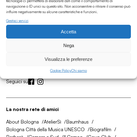
tecnologie ci permetterà di elaborare dati come il comportamento di
navigazione o ID unici su questo sito. Non acconsentire o ritirare il consenso può
influire negativamente su alcune caratteristiche e funzioni.
Gestisci servizi
Accetta
Associazione Culturale Humus
Nega
Via degli Orti 63, Bologna 40137
Visualizza le preferenze
IVA: IT03691751204
CF: 03691751204
Cookie Policy
Chi siamo
Seguici su
La nostra rete di amici
About Bologna
AtelierSì
Baumhaus
Bologna Città della Musica UNESCO
Biografilm