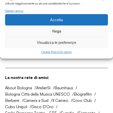
influire negativamente su alcune caratteristiche e funzioni.
Gestisci servizi
Accetta
Associazione Culturale Humus
Via degli Orti 63, Bologna 40137
Nega
IVA: IT03691751204
Visualizza le preferenze
CF: 03691751204
Cookie Policy
Chi siamo
Seguici su
La nostra rete di amici
About Bologna
AtelierSì
Baumhaus
Bologna Città della Musica UNESCO
Biografilm
Berberè
Camera a Sud
Il Cameo
Covo Club
Cubo Unipol
Disco D'Oro