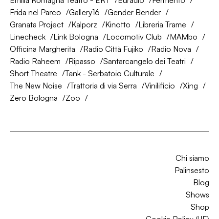
Emilia Romagna Teatro - ERT
Euradio
Fermento
Frida nel Parco
Gallery16
Gender Bender
Granata Project
Kalporz
Kinotto
Libreria Trame
Linecheck
Link Bologna
Locomotiv Club
MAMbo
Officina Margherita
Radio Città Fujiko
Radio Nova
Radio Raheem
Ripasso
Santarcangelo dei Teatri
Short Theatre
Tank - Serbatoio Culturale
The New Noise
Trattoria di via Serra
Vinilificio
Xing
Zero Bologna
Zoo
Chi siamo
Palinsesto
Blog
Shows
Shop