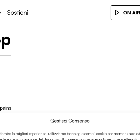
e
Sostieni
ON AI
op
pains
Gestisci Consenso
 fornire le migliori esperienze, utilizziamo tecnologie come i cookie per memorizzare e/
edere alle informazioni del dispositivo. Il consenso a queste tecnologie ci permetterà di