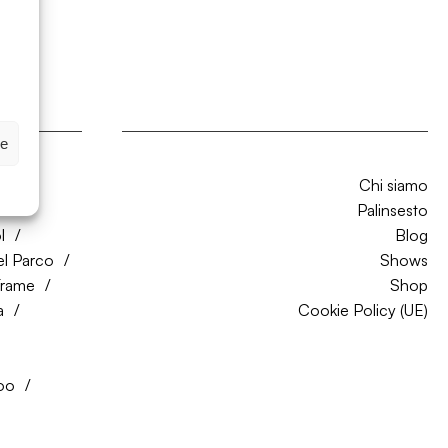
ze
Chi siamo
CO
Palinsesto
l
Blog
el Parco
Shows
Trame
Shop
a
Cookie Policy (UE)
oo