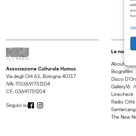
ela
acc
fun
Gest
La nostra 
About Bol
Associazione Culturale Humus
Biografilm
Via degli Orti 63, Bologna 40137
Disco D'Or
IVA: IT03691751204
Gallery16
CF: 03691751204
Linecheck
Radio Città 
Seguici su
Santarcange
The New N