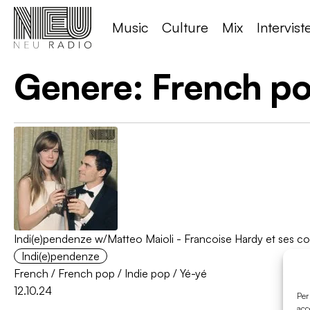
Music
Culture
Mix
Intervist
Genere:
French p
Indi(e)pendenze w/Matteo Maioli - Francoise Hardy et ses co
Indi(e)pendenze
French
/
French pop
/
Indie pop
/
Yé-yé
12.10.24
Per
acc