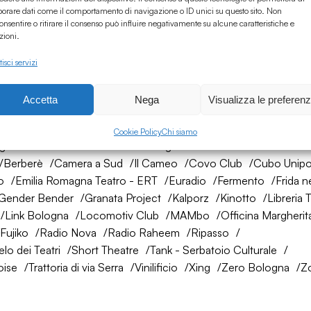
borare dati come il comportamento di navigazione o ID unici su questo sito. Non
onsentire o ritirare il consenso può influire negativamente su alcune caratteristiche e
zioni.
isci servizi
Accetta
Nega
Visualizza le preferen
rete di amici
Cookie Policy
Chi siamo
ogna
AtelierSì
Baumhaus
Bologna Città della Musica UNES
Berberè
Camera a Sud
Il Cameo
Covo Club
Cubo Unipo
o
Emilia Romagna Teatro - ERT
Euradio
Fermento
Frida n
Gender Bender
Granata Project
Kalporz
Kinotto
Libreria 
Link Bologna
Locomotiv Club
MAMbo
Officina Margherit
Fujiko
Radio Nova
Radio Raheem
Ripasso
lo dei Teatri
Short Theatre
Tank - Serbatoio Culturale
oise
Trattoria di via Serra
Vinilificio
Xing
Zero Bologna
Z