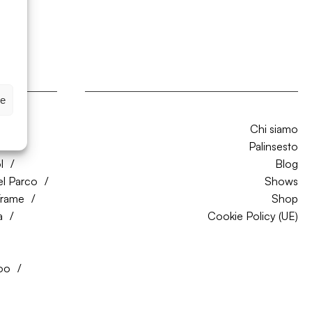
ze
Chi siamo
CO
Palinsesto
l
Blog
el Parco
Shows
Trame
Shop
a
Cookie Policy (UE)
oo