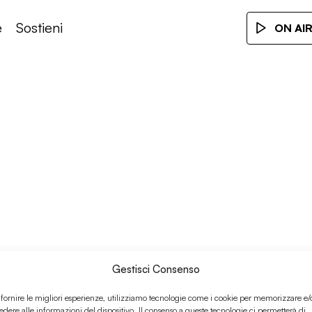
e
Sostieni
ON AI
Gestisci Consenso
 fornire le migliori esperienze, utilizziamo tecnologie come i cookie per memorizzare e/
edere alle informazioni del dispositivo. Il consenso a queste tecnologie ci permetterà di