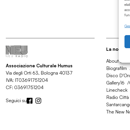
ela
acc
fun
Gest
La nostra 
About Bol
Associazione Culturale Humus
Biografilm
Via degli Orti 63, Bologna 40137
Disco D'Or
IVA: IT03691751204
Gallery16
CF: 03691751204
Linecheck
Radio Città 
Seguici su
Santarcange
The New N