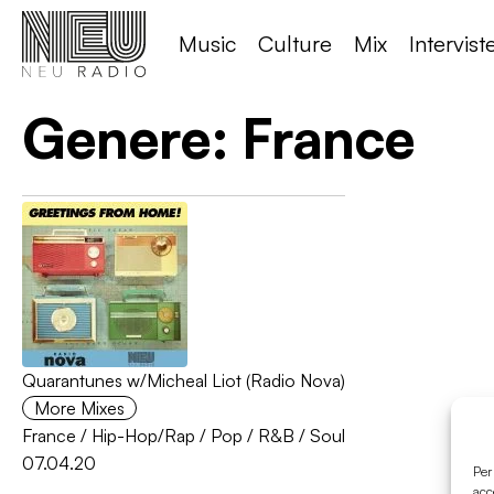
Music
Culture
Mix
Intervist
Genere:
France
Quarantunes w/Micheal Liot (Radio Nova)
More Mixes
France
/
Hip-Hop/Rap
/
Pop
/
R&B
/
Soul
07.04.20
Per
acc