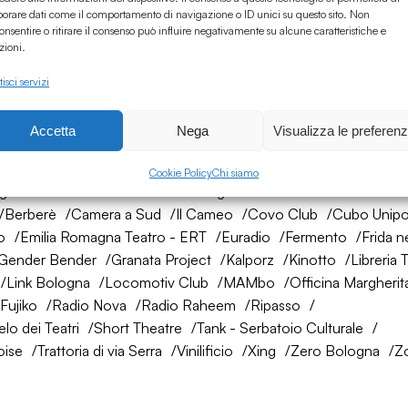
borare dati come il comportamento di navigazione o ID unici su questo sito. Non
onsentire o ritirare il consenso può influire negativamente su alcune caratteristiche e
zioni.
isci servizi
Accetta
Nega
Visualizza le preferen
rete di amici
Cookie Policy
Chi siamo
ogna
AtelierSì
Baumhaus
Bologna Città della Musica UNES
Berberè
Camera a Sud
Il Cameo
Covo Club
Cubo Unipo
o
Emilia Romagna Teatro - ERT
Euradio
Fermento
Frida n
Gender Bender
Granata Project
Kalporz
Kinotto
Libreria 
Link Bologna
Locomotiv Club
MAMbo
Officina Margherit
Fujiko
Radio Nova
Radio Raheem
Ripasso
lo dei Teatri
Short Theatre
Tank - Serbatoio Culturale
oise
Trattoria di via Serra
Vinilificio
Xing
Zero Bologna
Z