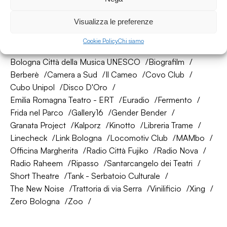
Visualizza le preferenze
La nostra rete di amici
Cookie Policy
Chi siamo
About Bologna
AtelierSì
Baumhaus
Bologna Città della Musica UNESCO
Biografilm
Berberè
Camera a Sud
Il Cameo
Covo Club
Cubo Unipol
Disco D'Oro
Emilia Romagna Teatro - ERT
Euradio
Fermento
Frida nel Parco
Gallery16
Gender Bender
Granata Project
Kalporz
Kinotto
Libreria Trame
Linecheck
Link Bologna
Locomotiv Club
MAMbo
Officina Margherita
Radio Città Fujiko
Radio Nova
Radio Raheem
Ripasso
Santarcangelo dei Teatri
Short Theatre
Tank - Serbatoio Culturale
The New Noise
Trattoria di via Serra
Vinilificio
Xing
Zero Bologna
Zoo