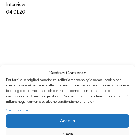
Interview
04.01.20
Gestisci Consenso
Per fornire le migliori esperienze, utilizziamo tecnologie come i cookie per
memorizzare e/o accedere alle informazioni del dispositivo. Il consenso a queste
Associazione Culturale Humus
tecnologie ci permetterà di elaborare dati come il comportamento di
Via degli Orti 63, Bologna 40137
navigazione o ID unici su questo sito. Non acconsentire o ritirare il consenso può
influire negativamente su alcune caratteristiche e funzioni.
IVA: IT03691751204
Gestisci servizi
CF: 03691751204
Accetta
Seguici su
Nega