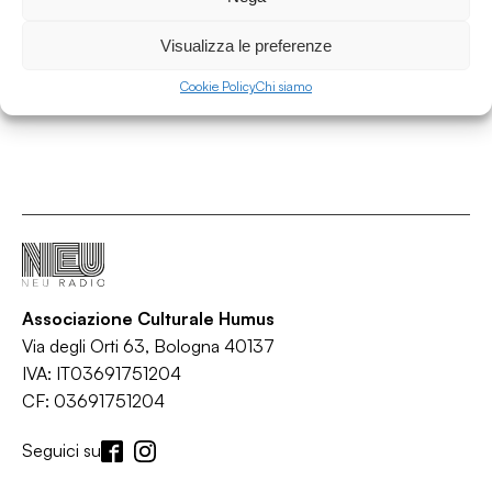
Bologna
/
DIY
/
Etichette indipendenti
/
Interview
/
Label
27.05.22
Visualizza le preferenze
Cookie Policy
Chi siamo
Associazione Culturale Humus
Via degli Orti 63, Bologna 40137
IVA: IT03691751204
CF: 03691751204
Seguici su