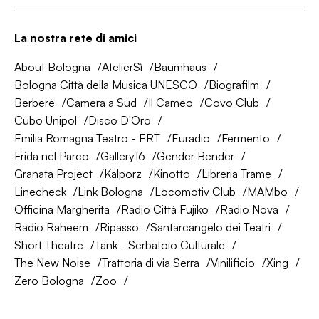
La nostra rete di amici
About Bologna
AtelierSì
Baumhaus
Bologna Città della Musica UNESCO
Biografilm
Berberè
Camera a Sud
Il Cameo
Covo Club
Cubo Unipol
Disco D'Oro
Emilia Romagna Teatro - ERT
Euradio
Fermento
Frida nel Parco
Gallery16
Gender Bender
Granata Project
Kalporz
Kinotto
Libreria Trame
Linecheck
Link Bologna
Locomotiv Club
MAMbo
Officina Margherita
Radio Città Fujiko
Radio Nova
Radio Raheem
Ripasso
Santarcangelo dei Teatri
Short Theatre
Tank - Serbatoio Culturale
The New Noise
Trattoria di via Serra
Vinilificio
Xing
Zero Bologna
Zoo