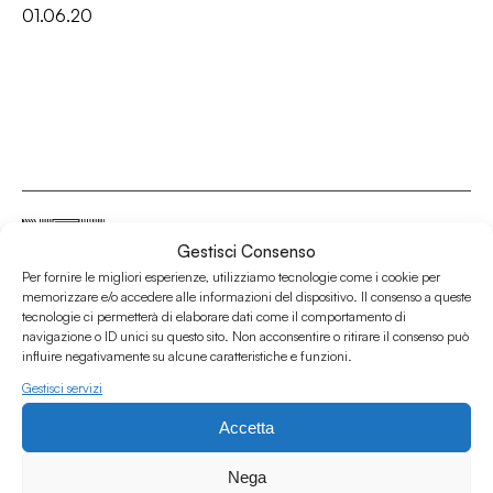
01.06.20
Gestisci Consenso
Per fornire le migliori esperienze, utilizziamo tecnologie come i cookie per
Associazione Culturale Humus
memorizzare e/o accedere alle informazioni del dispositivo. Il consenso a queste
tecnologie ci permetterà di elaborare dati come il comportamento di
Via degli Orti 63, Bologna 40137
navigazione o ID unici su questo sito. Non acconsentire o ritirare il consenso può
IVA: IT03691751204
influire negativamente su alcune caratteristiche e funzioni.
CF: 03691751204
Gestisci servizi
Seguici su
Accetta
Nega