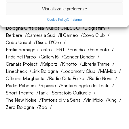
La nostra rete di amici
Visualizza le preferenze
Cookie Policy
Chi siamo
About Bologna
AtelierSì
Baumhaus
Bologna Città della Musica UNESCO
Biografilm
Berberè
Camera a Sud
Il Cameo
Covo Club
Cubo Unipol
Disco D'Oro
Emilia Romagna Teatro - ERT
Euradio
Fermento
Frida nel Parco
Gallery16
Gender Bender
Granata Project
Kalporz
Kinotto
Libreria Trame
Linecheck
Link Bologna
Locomotiv Club
MAMbo
Officina Margherita
Radio Città Fujiko
Radio Nova
Radio Raheem
Ripasso
Santarcangelo dei Teatri
Short Theatre
Tank - Serbatoio Culturale
The New Noise
Trattoria di via Serra
Vinilificio
Xing
Zero Bologna
Zoo