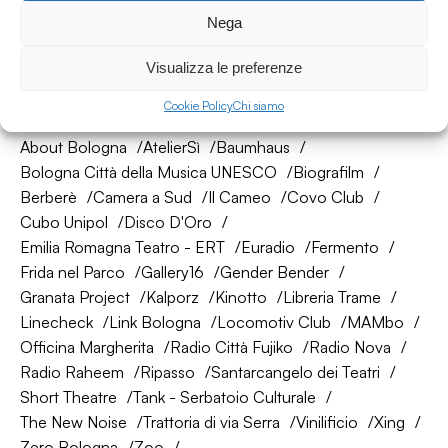
Seguici su
Nega
Visualizza le preferenze
La nostra rete di amici
Cookie Policy
Chi siamo
About Bologna
AtelierSì
Baumhaus
Bologna Città della Musica UNESCO
Biografilm
Berberè
Camera a Sud
Il Cameo
Covo Club
Cubo Unipol
Disco D'Oro
Emilia Romagna Teatro - ERT
Euradio
Fermento
Frida nel Parco
Gallery16
Gender Bender
Granata Project
Kalporz
Kinotto
Libreria Trame
Linecheck
Link Bologna
Locomotiv Club
MAMbo
Officina Margherita
Radio Città Fujiko
Radio Nova
Radio Raheem
Ripasso
Santarcangelo dei Teatri
Short Theatre
Tank - Serbatoio Culturale
The New Noise
Trattoria di via Serra
Vinilificio
Xing
Zero Bologna
Zoo