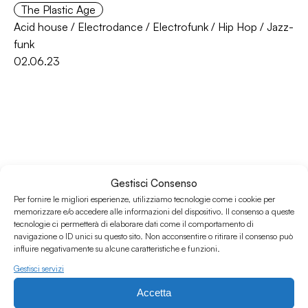
The Plastic Age
Acid house
/
Electrodance
/
Electrofunk
/
Hip Hop
/
Jazz-
funk
02.06.23
Gestisci Consenso
Per fornire le migliori esperienze, utilizziamo tecnologie come i cookie per
memorizzare e/o accedere alle informazioni del dispositivo. Il consenso a queste
tecnologie ci permetterà di elaborare dati come il comportamento di
Associazione Culturale Humus
navigazione o ID unici su questo sito. Non acconsentire o ritirare il consenso può
influire negativamente su alcune caratteristiche e funzioni.
Via degli Orti 63, Bologna 40137
Gestisci servizi
IVA: IT03691751204
CF: 03691751204
Accetta