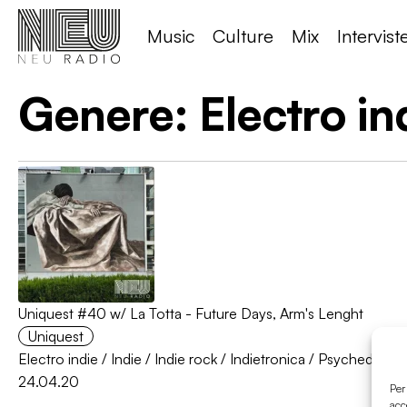
Music
Culture
Mix
Intervist
Genere:
Electro in
Uniquest #40 w/ La Totta - Future Days, Arm's Lenght
Uniquest
Electro indie
/
Indie
/
Indie rock
/
Indietronica
/
Psychedelic r
24.04.20
Per
acc