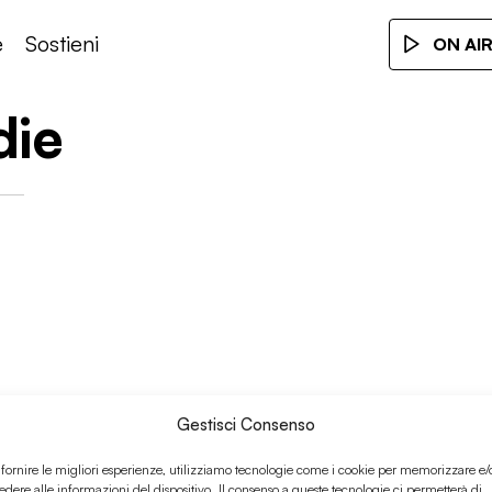
e
Sostieni
ON AI
die
Gestisci Consenso
ock
 fornire le migliori esperienze, utilizziamo tecnologie come i cookie per memorizzare e/
edere alle informazioni del dispositivo. Il consenso a queste tecnologie ci permetterà di