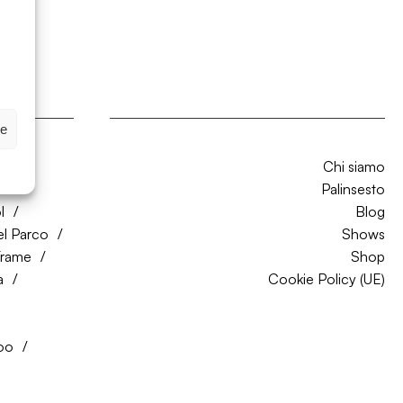
ze
Chi siamo
CO
Palinsesto
l
Blog
el Parco
Shows
Trame
Shop
a
Cookie Policy (UE)
oo