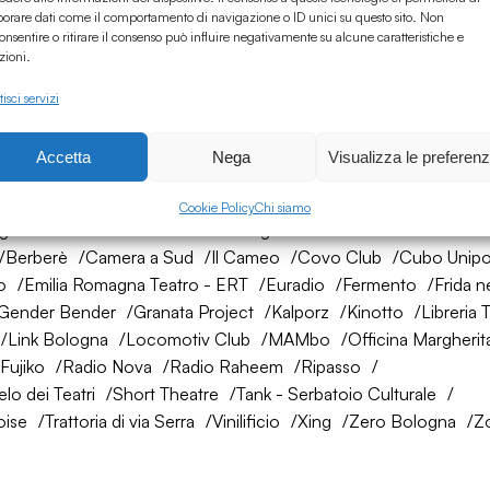
borare dati come il comportamento di navigazione o ID unici su questo sito. Non
onsentire o ritirare il consenso può influire negativamente su alcune caratteristiche e
zioni.
isci servizi
Accetta
Nega
Visualizza le preferen
rete di amici
Cookie Policy
Chi siamo
ogna
AtelierSì
Baumhaus
Bologna Città della Musica UNES
Berberè
Camera a Sud
Il Cameo
Covo Club
Cubo Unipo
o
Emilia Romagna Teatro - ERT
Euradio
Fermento
Frida n
Gender Bender
Granata Project
Kalporz
Kinotto
Libreria 
Link Bologna
Locomotiv Club
MAMbo
Officina Margherit
Fujiko
Radio Nova
Radio Raheem
Ripasso
lo dei Teatri
Short Theatre
Tank - Serbatoio Culturale
oise
Trattoria di via Serra
Vinilificio
Xing
Zero Bologna
Z