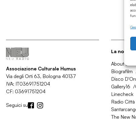
ela
acc
fun
Gest
La nostra 
About Bol
Associazione Culturale Humus
Biografilm
Via degli Orti 63, Bologna 40137
Disco D'Or
IVA: IT03691751204
Gallery16
CF: 03691751204
Linecheck
Radio Città 
Seguici su
Santarcange
The New N