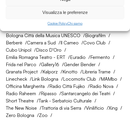
Visualizza le preferenze
La nostra rete di amici
Cookie Policy
Chi siamo
About Bologna
AtelierSì
Baumhaus
Bologna Città della Musica UNESCO
Biografilm
Berberè
Camera a Sud
Il Cameo
Covo Club
Cubo Unipol
Disco D'Oro
Emilia Romagna Teatro - ERT
Euradio
Fermento
Frida nel Parco
Gallery16
Gender Bender
Granata Project
Kalporz
Kinotto
Libreria Trame
Linecheck
Link Bologna
Locomotiv Club
MAMbo
Officina Margherita
Radio Città Fujiko
Radio Nova
Radio Raheem
Ripasso
Santarcangelo dei Teatri
Short Theatre
Tank - Serbatoio Culturale
The New Noise
Trattoria di via Serra
Vinilificio
Xing
Zero Bologna
Zoo