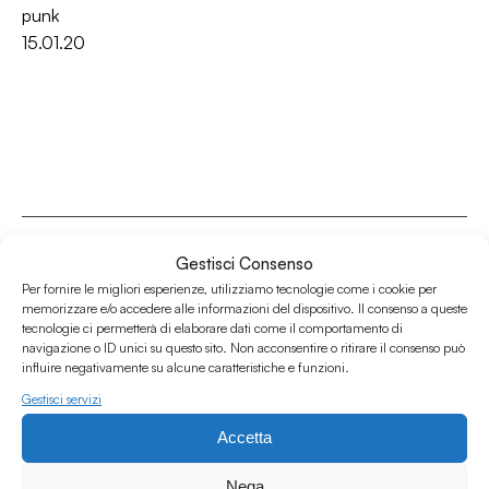
punk
15.01.20
Gestisci Consenso
Per fornire le migliori esperienze, utilizziamo tecnologie come i cookie per
memorizzare e/o accedere alle informazioni del dispositivo. Il consenso a queste
Associazione Culturale Humus
tecnologie ci permetterà di elaborare dati come il comportamento di
Via degli Orti 63, Bologna 40137
navigazione o ID unici su questo sito. Non acconsentire o ritirare il consenso può
influire negativamente su alcune caratteristiche e funzioni.
IVA: IT03691751204
Gestisci servizi
CF: 03691751204
Accetta
Seguici su
Nega