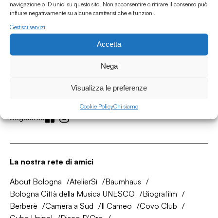
navigazione o ID unici su questo sito. Non acconsentire o ritirare il consenso può
influire negativamente su alcune caratteristiche e funzioni.
Gestisci servizi
Accetta
Associazione Culturale Humus
Nega
Via degli Orti 63, Bologna 40137
IVA: IT03691751204
Visualizza le preferenze
CF: 03691751204
Cookie Policy
Chi siamo
Seguici su
La nostra rete di amici
About Bologna
AtelierSì
Baumhaus
Bologna Città della Musica UNESCO
Biografilm
Berberè
Camera a Sud
Il Cameo
Covo Club