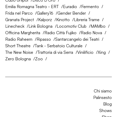
Cubo Unipol
Disco D'Oro
Emilia Romagna Teatro - ERT
Euradio
Fermento
Frida nel Parco
Gallery16
Gender Bender
Granata Project
Kalporz
Kinotto
Libreria Trame
Linecheck
Link Bologna
Locomotiv Club
MAMbo
Officina Margherita
Radio Città Fujiko
Radio Nova
Radio Raheem
Ripasso
Santarcangelo dei Teatri
Short Theatre
Tank - Serbatoio Culturale
The New Noise
Trattoria di via Serra
Vinilificio
Xing
Zero Bologna
Zoo
Chi siamo
Palinsesto
Blog
Shows