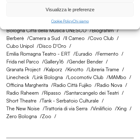
La nostra rete di amici
Visualizza le preferenze
Cookie Policy
Chi siamo
About Bologna
AtelierSì
Baumhaus
Bologna Città della Musica UNESCO
Biografilm
Berberè
Camera a Sud
Il Cameo
Covo Club
Cubo Unipol
Disco D'Oro
Emilia Romagna Teatro - ERT
Euradio
Fermento
Frida nel Parco
Gallery16
Gender Bender
Granata Project
Kalporz
Kinotto
Libreria Trame
Linecheck
Link Bologna
Locomotiv Club
MAMbo
Officina Margherita
Radio Città Fujiko
Radio Nova
Radio Raheem
Ripasso
Santarcangelo dei Teatri
Short Theatre
Tank - Serbatoio Culturale
The New Noise
Trattoria di via Serra
Vinilificio
Xing
Zero Bologna
Zoo