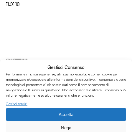
11.01.18
Gestisci Consenso
Per fornire le migliori esperienze, utilizziamo tecnologie come i cookie per
Associazione Culturale Humus
memorizzare e/o accedere alle informazioni del dispositivo. Il consenso a queste
tecnologie ci permetterà di elaborare dati come il comportamento di
Via degli Orti 63, Bologna 40137
navigazione o ID unici su questo sito. Non acconsentire o ritirare il consenso può
IVA: IT03691751204
influire negativamente su alcune caratteristiche e funzioni.
CF: 03691751204
Gestisci servizi
Seguici su
Accetta
Nega