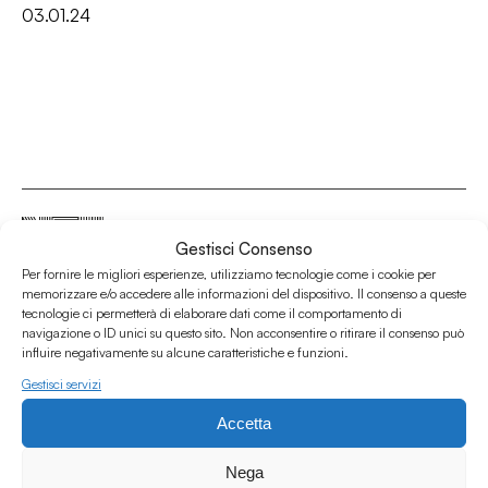
03.01.24
Gestisci Consenso
Per fornire le migliori esperienze, utilizziamo tecnologie come i cookie per
Associazione Culturale Humus
memorizzare e/o accedere alle informazioni del dispositivo. Il consenso a queste
tecnologie ci permetterà di elaborare dati come il comportamento di
Via degli Orti 63, Bologna 40137
navigazione o ID unici su questo sito. Non acconsentire o ritirare il consenso può
IVA: IT03691751204
influire negativamente su alcune caratteristiche e funzioni.
CF: 03691751204
Gestisci servizi
Seguici su
Accetta
Nega