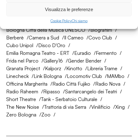
La nostra rete di amici
Visualizza le preferenze
Cookie Policy
Chi siamo
About Bologna
AtelierSì
Baumhaus
Bologna Città della Musica UNESCO
Biografilm
Berberè
Camera a Sud
Il Cameo
Covo Club
Cubo Unipol
Disco D'Oro
Emilia Romagna Teatro - ERT
Euradio
Fermento
Frida nel Parco
Gallery16
Gender Bender
Granata Project
Kalporz
Kinotto
Libreria Trame
Linecheck
Link Bologna
Locomotiv Club
MAMbo
Officina Margherita
Radio Città Fujiko
Radio Nova
Radio Raheem
Ripasso
Santarcangelo dei Teatri
Short Theatre
Tank - Serbatoio Culturale
The New Noise
Trattoria di via Serra
Vinilificio
Xing
Zero Bologna
Zoo