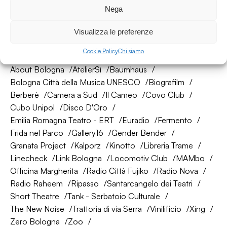
Seguici su
Nega
Visualizza le preferenze
La nostra rete di amici
Cookie Policy
Chi siamo
About Bologna
AtelierSì
Baumhaus
Bologna Città della Musica UNESCO
Biografilm
Berberè
Camera a Sud
Il Cameo
Covo Club
Cubo Unipol
Disco D'Oro
Emilia Romagna Teatro - ERT
Euradio
Fermento
Frida nel Parco
Gallery16
Gender Bender
Granata Project
Kalporz
Kinotto
Libreria Trame
Linecheck
Link Bologna
Locomotiv Club
MAMbo
Officina Margherita
Radio Città Fujiko
Radio Nova
Radio Raheem
Ripasso
Santarcangelo dei Teatri
Short Theatre
Tank - Serbatoio Culturale
The New Noise
Trattoria di via Serra
Vinilificio
Xing
Zero Bologna
Zoo