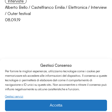
Interviste
Alberto Bello
/
Castelfranco Emilia
/
Elettronica
/
Interview
/
Outer festival
08.09.19
Gestisci Consenso
Per fornire le migliori esperienze, utilizziamo tecnologie come i cookie per
memorizzare e/o accedere alle informazioni del dispositivo. Il consenso a queste
tecnologie ci permetterà di elaborare dati come il comportamento di
Associazione Culturale Humus
navigazione o ID unici su questo sito. Non acconsentire o ritirare il consenso può
Via degli Orti 63, Bologna 40137
influire negativamente su alcune caratteristiche e funzioni.
IVA: IT03691751204
Gestisci servizi
CF: 03691751204
Accetta