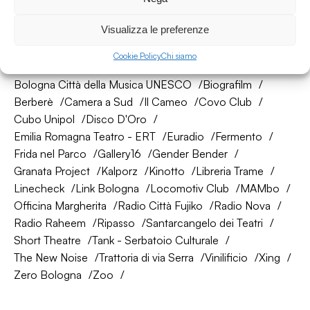
Visualizza le preferenze
La nostra rete di amici
Cookie Policy
Chi siamo
About Bologna
AtelierSì
Baumhaus
Bologna Città della Musica UNESCO
Biografilm
Berberè
Camera a Sud
Il Cameo
Covo Club
Cubo Unipol
Disco D'Oro
Emilia Romagna Teatro - ERT
Euradio
Fermento
Frida nel Parco
Gallery16
Gender Bender
Granata Project
Kalporz
Kinotto
Libreria Trame
Linecheck
Link Bologna
Locomotiv Club
MAMbo
Officina Margherita
Radio Città Fujiko
Radio Nova
Radio Raheem
Ripasso
Santarcangelo dei Teatri
Short Theatre
Tank - Serbatoio Culturale
The New Noise
Trattoria di via Serra
Vinilificio
Xing
Zero Bologna
Zoo