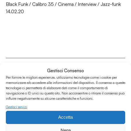
Black Funk
/
Calibro 35
/
Cinema
/
Interview
/
Jazz-funk
14.02.20
Gestisci Consenso
Per fornire le migliori esperienze, utilizziamo tecnologie come i cookie per
memorizzare e/o accedere alle informazioni del dispositivo. Il consenso a queste
Associazione Culturale Humus
tecnologie ci permetterà di elaborare dati come il comportamento di
Via degli Orti 63, Bologna 40137
navigazione o ID unici su questo sito. Non acconsentire o ritirare il consenso può
influire negativamente su alcune caratteristiche e funzioni.
IVA: IT03691751204
Gestisci servizi
CF: 03691751204
Accetta
Seguici su
Nega