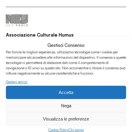
Associazione Culturale Humus
Via degli Orti 63, Bologna 40137
Gestisci Consenso
IVA: IT03691751204
Per fornire le migliori esperienze, utilizziamo tecnologie come i cookie per
CF: 03691751204
memorizzare e/o accedere alle informazioni del dispositivo. Il consenso a queste
tecnologie ci permetterà di elaborare dati come il comportamento di
navigazione o ID unici su questo sito. Non acconsentire o ritirare il consenso può
Seguici su
influire negativamente su alcune caratteristiche e funzioni.
Gestisci servizi
Accetta
La nostra rete di amici
Nega
About Bologna
AtelierSì
Baumhaus
Bologna Città della Musica UNESCO
Biografilm
Visualizza le preferenze
Berberè
Camera a Sud
Il Cameo
Covo Club
Cookie Policy
Chi siamo
Cubo Unipol
Disco D'Oro