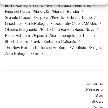
Emilia Romagna Teatro - ERT
Euradio
Fermento
Frida nel Parco
Gallery16
Gender Bender
Granata Project
Kalporz
Kinotto
Libreria Trame
Linecheck
Link Bologna
Locomotiv Club
MAMbo
Officina Margherita
Radio Città Fujiko
Radio Nova
Radio Raheem
Ripasso
Santarcangelo dei Teatri
Short Theatre
Tank - Serbatoio Culturale
The New Noise
Trattoria di via Serra
Vinilificio
Xing
Zero Bologna
Zoo
Chi siamo
Palinsesto
Blog
Shows
Shop