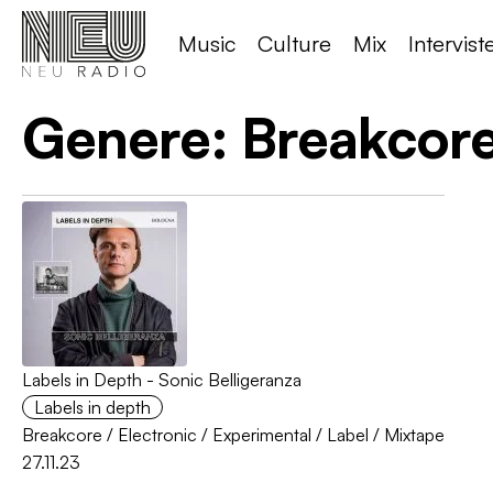
Music
Culture
Mix
Intervist
Genere:
Breakcor
Labels in Depth - Sonic Belligeranza
Labels in depth
Breakcore
/
Electronic
/
Experimental
/
Label
/
Mixtape
27.11.23