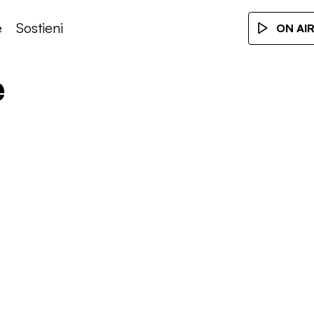
e
Sostieni
ON AI
e