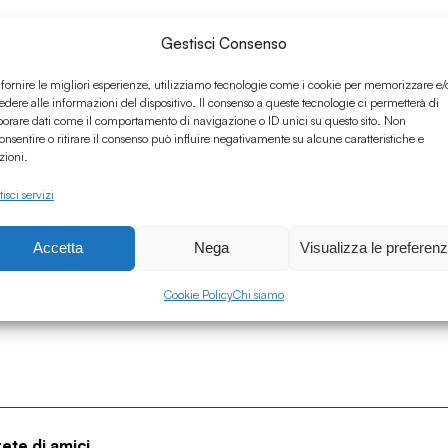
Gestisci Consenso
 fornire le migliori esperienze, utilizziamo tecnologie come i cookie per memorizzare e/
edere alle informazioni del dispositivo. Il consenso a queste tecnologie ci permetterà di
borare dati come il comportamento di navigazione o ID unici su questo sito. Non
onsentire o ritirare il consenso può influire negativamente su alcune caratteristiche e
zioni.
isci servizi
Accetta
Nega
Visualizza le preferen
Cookie Policy
Chi siamo
rete di amici