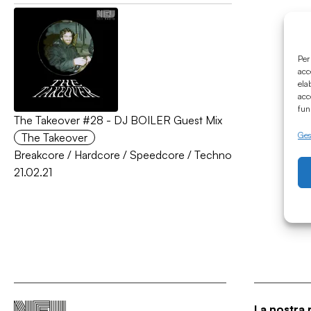
Per
acc
ela
acc
fun
The Takeover #28 - DJ BOILER Guest Mix
Gest
The Takeover
Breakcore
/
Hardcore
/
Speedcore
/
Techno
21.02.21
La nostra 