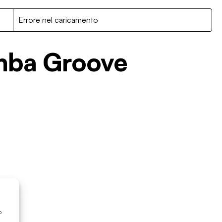
R
Errore nel caricamento
amba Groove
o