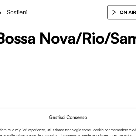
e
Sostieni
ON AI
/Bossa Nova/Rio/S
Gestisci Consenso
ie
/
Indie rock
/
Rock
 fornire le migliori esperienze, utilizziamo tecnologie come i cookie per memorizzare e/
edere alle informazioni del dispositivo. Il consenso a queste tecnologie ci permetterà di