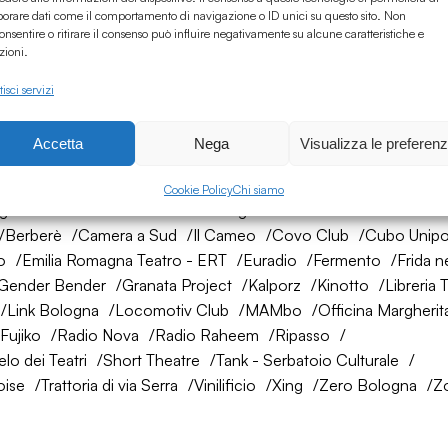
borare dati come il comportamento di navigazione o ID unici su questo sito. Non
onsentire o ritirare il consenso può influire negativamente su alcune caratteristiche e
zioni.
isci servizi
Accetta
Nega
Visualizza le preferen
rete di amici
Cookie Policy
Chi siamo
ogna
AtelierSì
Baumhaus
Bologna Città della Musica UNES
Berberè
Camera a Sud
Il Cameo
Covo Club
Cubo Unipo
o
Emilia Romagna Teatro - ERT
Euradio
Fermento
Frida n
Gender Bender
Granata Project
Kalporz
Kinotto
Libreria 
Link Bologna
Locomotiv Club
MAMbo
Officina Margherit
Fujiko
Radio Nova
Radio Raheem
Ripasso
lo dei Teatri
Short Theatre
Tank - Serbatoio Culturale
oise
Trattoria di via Serra
Vinilificio
Xing
Zero Bologna
Z