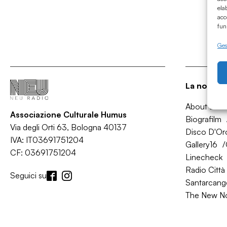
ela
acc
fun
Gest
La nostra 
About Bol
Associazione Culturale Humus
Biografilm
Via degli Orti 63, Bologna 40137
Disco D'Or
IVA: IT03691751204
Gallery16
CF: 03691751204
Linecheck
Radio Città 
Seguici su
Santarcange
The New N