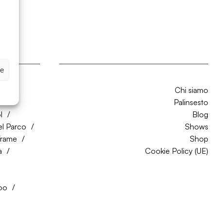
ze
Chi siamo
CO
Palinsesto
l
Blog
el Parco
Shows
Trame
Shop
a
Cookie Policy (UE)
oo