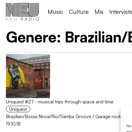
Music
Culture
Mix
Intervist
Genere:
Brazilian
Uniquest #27 - musical trips through space and time
Uniquest
Brazilian/Bossa Nova/Rio/Samba Groove
/
Garage rock
/
Ind
19.10.18
Per
acc