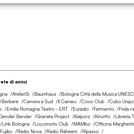
rete di amici
ogna
AtelierSì
Baumhaus
Bologna Città della Musica UNES
Berberè
Camera a Sud
Il Cameo
Covo Club
Cubo Unipo
o
Emilia Romagna Teatro - ERT
Euradio
Fermento
Frida n
Gender Bender
Granata Project
Kalporz
Kinotto
Libreria 
Link Bologna
Locomotiv Club
MAMbo
Officina Margherit
Fujiko
Radio Nova
Radio Raheem
Ripasso