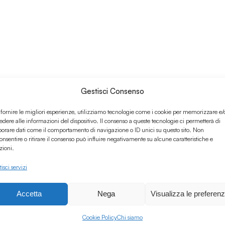
Gestisci Consenso
 fornire le migliori esperienze, utilizziamo tecnologie come i cookie per memorizzare e/
edere alle informazioni del dispositivo. Il consenso a queste tecnologie ci permetterà di
borare dati come il comportamento di navigazione o ID unici su questo sito. Non
onsentire o ritirare il consenso può influire negativamente su alcune caratteristiche e
zioni.
isci servizi
Accetta
Nega
Visualizza le preferen
Cookie Policy
Chi siamo