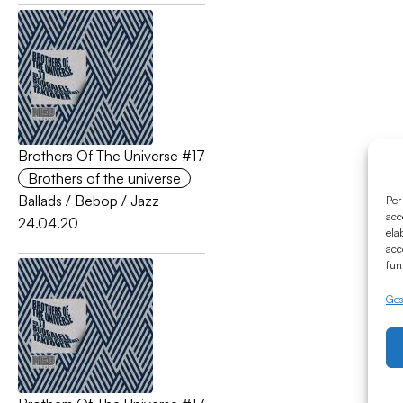
Brothers Of The Universe #17
Brothers of the universe
Ballads
/
Bebop
/
Jazz
Per
acc
24.04.20
ela
acc
fun
Gest