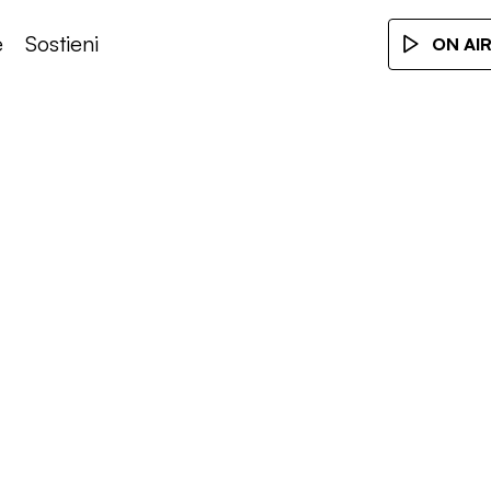
e
Sostieni
ON AI