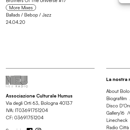
Brothers Of The Universe #17
More Mixes
Ballads
/
Bebop
/
Jazz
24.04.20
La nostra 
About Bol
Associazione Culturale Humus
Biografilm
Via degli Orti 63, Bologna 40137
Disco D'Or
IVA: IT03691751204
Gallery16
CF: 03691751204
Linecheck
Radio Città 