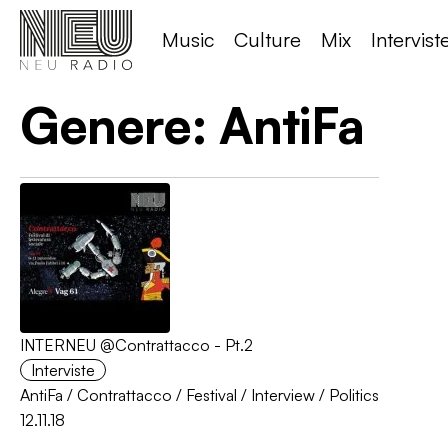
Music
Culture
Mix
Intervist
Genere:
AntiFa
INTERNEU @Contrattacco - Pt.2
Interviste
AntiFa
/
Contrattacco
/
Festival
/
Interview
/
Politics
12.11.18