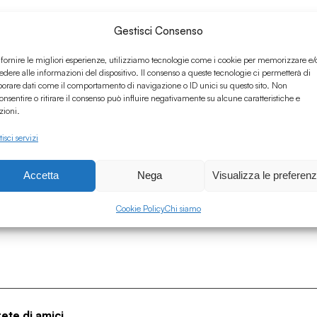
Gestisci Consenso
 fornire le migliori esperienze, utilizziamo tecnologie come i cookie per memorizzare e/
edere alle informazioni del dispositivo. Il consenso a queste tecnologie ci permetterà di
borare dati come il comportamento di navigazione o ID unici su questo sito. Non
onsentire o ritirare il consenso può influire negativamente su alcune caratteristiche e
zioni.
isci servizi
Accetta
Nega
Visualizza le preferen
Cookie Policy
Chi siamo
rete di amici