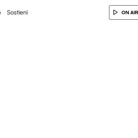
e
Sostieni
ON AI