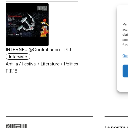
Per
acc
ela
acc
fun
INTERNEU @Contrattacco - Pt.1
Gest
Interviste
AntiFa
/
Festival
/
Literature
/
Politics
11.11.18
La nostra 