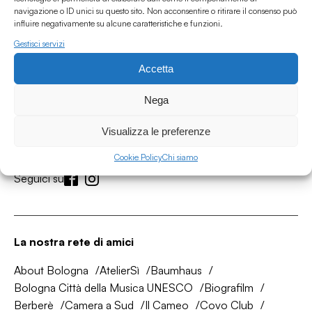
navigazione o ID unici su questo sito. Non acconsentire o ritirare il consenso può
influire negativamente su alcune caratteristiche e funzioni.
Gestisci servizi
Accetta
Associazione Culturale Humus
Nega
Via degli Orti 63, Bologna 40137
IVA: IT03691751204
Visualizza le preferenze
CF: 03691751204
Cookie Policy
Chi siamo
Seguici su
La nostra rete di amici
About Bologna
AtelierSì
Baumhaus
Bologna Città della Musica UNESCO
Biografilm
Berberè
Camera a Sud
Il Cameo
Covo Club