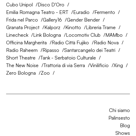
Cubo Unipol
Disco D'Oro
Emilia Romagna Teatro - ERT
Euradio
Fermento
Frida nel Parco
Gallery16
Gender Bender
Granata Project
Kalporz
Kinotto
Libreria Trame
Linecheck
Link Bologna
Locomotiv Club
MAMbo
Officina Margherita
Radio Città Fujiko
Radio Nova
Radio Raheem
Ripasso
Santarcangelo dei Teatri
Short Theatre
Tank - Serbatoio Culturale
The New Noise
Trattoria di via Serra
Vinilificio
Xing
Zero Bologna
Zoo
Chi siamo
Palinsesto
Blog
Shows