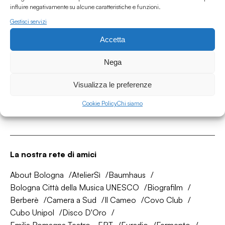
influire negativamente su alcune caratteristiche e funzioni.
Gestisci servizi
Accetta
Associazione Culturale Humus
Via degli Orti 63, Bologna 40137
Nega
IVA: IT03691751204
Visualizza le preferenze
CF: 03691751204
Cookie Policy
Chi siamo
Seguici su
La nostra rete di amici
About Bologna
AtelierSì
Baumhaus
Bologna Città della Musica UNESCO
Biografilm
Berberè
Camera a Sud
Il Cameo
Covo Club
Cubo Unipol
Disco D'Oro