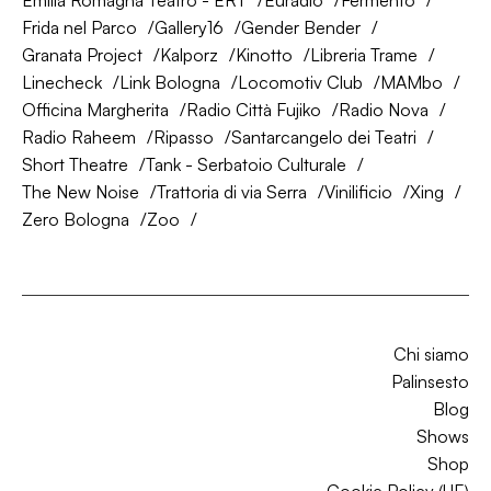
Emilia Romagna Teatro - ERT
Euradio
Fermento
Frida nel Parco
Gallery16
Gender Bender
Granata Project
Kalporz
Kinotto
Libreria Trame
Linecheck
Link Bologna
Locomotiv Club
MAMbo
Officina Margherita
Radio Città Fujiko
Radio Nova
Radio Raheem
Ripasso
Santarcangelo dei Teatri
Short Theatre
Tank - Serbatoio Culturale
The New Noise
Trattoria di via Serra
Vinilificio
Xing
Zero Bologna
Zoo
Chi siamo
Palinsesto
Blog
Shows
Shop