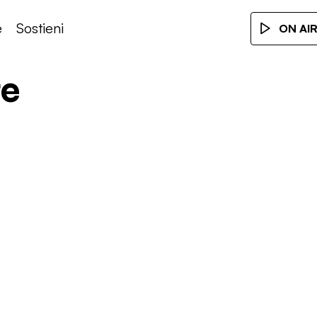
e
Sostieni
ON AI
re