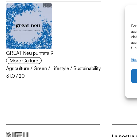
Per
acc
ela
acc
fun
GREAT Neu puntata 9
Gest
More Culture
Agriculture
/
Green
/
Lifestyle
/
Sustainability
31.07.20
La nostra 