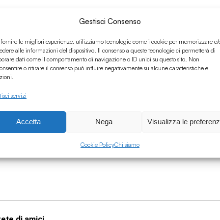
Gestisci Consenso
 fornire le migliori esperienze, utilizziamo tecnologie come i cookie per memorizzare e/
edere alle informazioni del dispositivo. Il consenso a queste tecnologie ci permetterà di
borare dati come il comportamento di navigazione o ID unici su questo sito. Non
onsentire o ritirare il consenso può influire negativamente su alcune caratteristiche e
zioni.
isci servizi
Accetta
Nega
Visualizza le preferen
Cookie Policy
Chi siamo
rete di amici