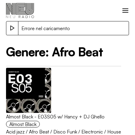
Errore nel caricamento
Genere:
Afro Beat
Almost Black - E03S05 w/ Hancy + DJ Ghello
Almost Black
Acid jazz
/
Afro Beat
/
Disco Funk
/
Electronic
/
House