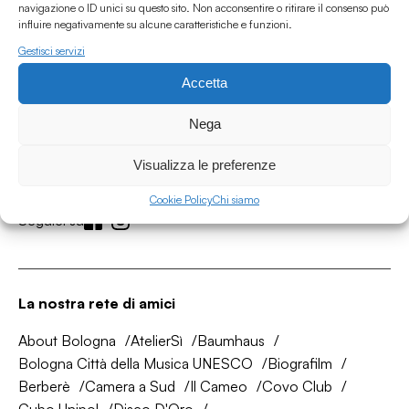
navigazione o ID unici su questo sito. Non acconsentire o ritirare il consenso può
influire negativamente su alcune caratteristiche e funzioni.
Gestisci servizi
Accetta
Associazione Culturale Humus
Nega
Via degli Orti 63, Bologna 40137
IVA: IT03691751204
Visualizza le preferenze
CF: 03691751204
Cookie Policy
Chi siamo
Seguici su
La nostra rete di amici
About Bologna
AtelierSì
Baumhaus
Bologna Città della Musica UNESCO
Biografilm
Berberè
Camera a Sud
Il Cameo
Covo Club