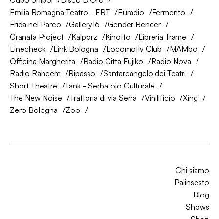
Cubo Unipol
Disco D'Oro
Emilia Romagna Teatro - ERT
Euradio
Fermento
Frida nel Parco
Gallery16
Gender Bender
Granata Project
Kalporz
Kinotto
Libreria Trame
Linecheck
Link Bologna
Locomotiv Club
MAMbo
Officina Margherita
Radio Città Fujiko
Radio Nova
Radio Raheem
Ripasso
Santarcangelo dei Teatri
Short Theatre
Tank - Serbatoio Culturale
The New Noise
Trattoria di via Serra
Vinilificio
Xing
Zero Bologna
Zoo
Chi siamo
Palinsesto
Blog
Shows