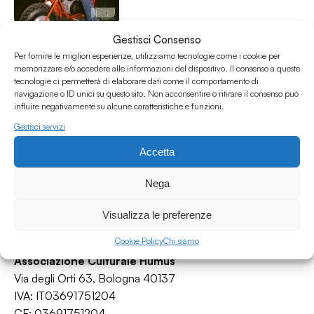
NO CAP #3
Gestisci Consenso
No Cap
Per fornire le migliori esperienze, utilizziamo tecnologie come i cookie per
2-step
/
Dubstep
/
Grime
/
Hip Hop
/
Trap
memorizzare e/o accedere alle informazioni del dispositivo. Il consenso a queste
tecnologie ci permetterà di elaborare dati come il comportamento di
22.11.18
navigazione o ID unici su questo sito. Non acconsentire o ritirare il consenso può
influire negativamente su alcune caratteristiche e funzioni.
Gestisci servizi
Accetta
Nega
Visualizza le preferenze
Cookie Policy
Chi siamo
Associazione Culturale Humus
Via degli Orti 63, Bologna 40137
IVA: IT03691751204
CF: 03691751204