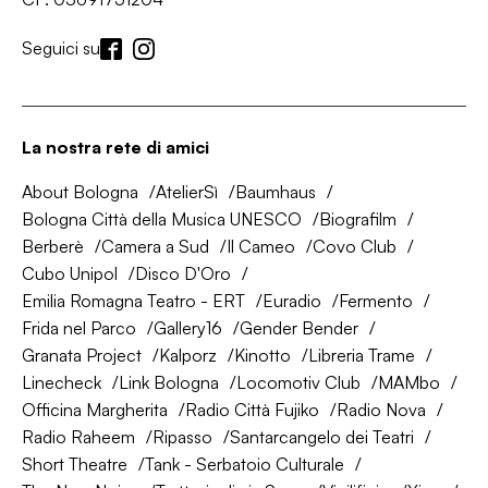
Seguici su
La nostra rete di amici
About Bologna
AtelierSì
Baumhaus
Bologna Città della Musica UNESCO
Biografilm
Berberè
Camera a Sud
Il Cameo
Covo Club
Cubo Unipol
Disco D'Oro
Emilia Romagna Teatro - ERT
Euradio
Fermento
Frida nel Parco
Gallery16
Gender Bender
Granata Project
Kalporz
Kinotto
Libreria Trame
Linecheck
Link Bologna
Locomotiv Club
MAMbo
Officina Margherita
Radio Città Fujiko
Radio Nova
Radio Raheem
Ripasso
Santarcangelo dei Teatri
Short Theatre
Tank - Serbatoio Culturale